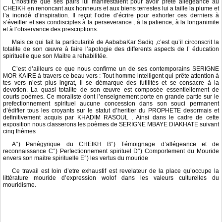
L’hostilité que ses pairs lui manifestaient pour avoir prêté allégeance au
CHEIKH en renoncant aux honneurs et aux biens terrestes lui a taille la plume et
l’a inondé d’inspiration. Il reçut l’odre d’écrire pour exhorter ces derniers à
s’éveiller et ses condisciples à la perseverance , à la patience, à la longanimite
et à l’observance des prescriptions.
Mais ce qui fait la particularité de AababaKar Sadiq ,c’est qu’il circonscrit la
totalite de son œuvre à faire l’apologie des differents aspects de l’ éducation
spirituelle que son Maitre a rehabilitée.
C’est d’ailleurs ce que nous confirme un de ses contemporains SERIGNE
MOR KAIRE à travers ce beau vers : Tout homme intelligent qui prête attention à
tes vers n’est plus ingrat, il se démarque des futilités et se consacre à la
devotion. La quasi totalite de son œuvre est composée essentiellement de
courts poèmes. Ce moraliste dont l’enseignement porte en grande partie sur le
prefectionnement spirituel aucune concession dans son souci permanent
d’édifier tous les croyants sur le statut d’heritier du PROPHETE desormais et
definitivement acquis par KHADIM RASOUL . Ainsi dans le cadre de cette
exposition nous classerons les poèmes de SERIGNE MBAYE DIAKHATE suivant
cinq thèmes
A°) Panégyrique du CHEIKH B°) Témoignage d’allégeance et de
reconnaissance C°) Perfectionnement spirituel D°) Comportement du Mouride
envers son maitre spirituelle E°) les vertus du mouride
Ce travail est loin d’etre exhaustif est revelateur de la place qu’occupe la
littérature mouride d’expression wolof dans les valeurs culturelles du
mouridisme.