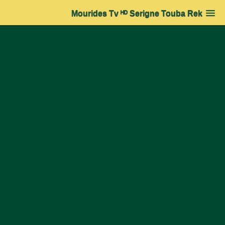
Mourides Tv ᴴᴰ Serigne Touba Rek
Accueil
➔
Le Mouridisme
➔
Les Grands Disciples de Serigne Touba
➔
Serigne
Mbaye DIAKHATE
Serigne Mbaye DIAKHATE
Article mis en ligne le 22 mars 2011 par
BAYE FALL