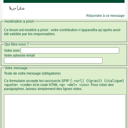
شكراً جزيلاً
Répondre à ce message
modération a priori
Ce forum est modéré a priori : votre contribution n’apparaîtra qu’après avoir
été validée par les responsables.
Qui êtes-vous ?
Votre nom
Votre adresse email
Votre message
Texte de votre message (obligatoire)
Ce formulaire accepte les raccourcis SPIP
[->url] {{gras}} {italique}
<quote> <code>
et le code HTML
<q> <del> <ins>
. Pour créer des
paragraphes, laissez simplement des lignes vides.