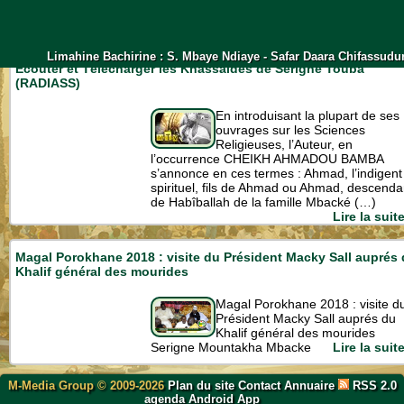
Mbacké, une localité située dans le Baol du
Sénégal des royaumes. En (…)
Lire la suite
Limahine Bachirine : S. Mbaye Ndiaye - Safar Daara Chifassudu
Écouter et Télécharger les Khassaides de Serigne Touba
(RADIASS)
En introduisant la plupart de ses
ouvrages sur les Sciences
Religieuses, l’Auteur, en
l’occurrence CHEIKH AHMADOU BAMBA
s’annonce en ces termes : Ahmad, l’indigent
spirituel, fils de Ahmad ou Ahmad, descenda
de Habîballah de la famille Mbacké (…)
Lire la suite
Magal Porokhane 2018 : visite du Président Macky Sall auprés
Khalif général des mourides
Magal Porokhane 2018 : visite d
Président Macky Sall auprés du
Khalif général des mourides
Serigne Mountakha Mbacke
Lire la suite
M-Media Group © 2009-2026
Plan du site
Contact
Annuaire
RSS 2.0
agenda
Android App