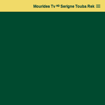
Mourides Tv ᴴᴰ Serigne Touba Rek
Accueil
> Mots-clés > affichage >
Serigne Mountakha Mbacke
articles associes mot Serigne Mountakha
Mbacke
Ecouter et Télécharger les Khassaides de Serigne Touba
(KUREL)
De son vrai nom Mouhamad ben
Mouhamad ben Habîballâh ,
CHEIKH AHMADOU BAMBA nou
parvint par la grâce de DIEU au mois de
Muharram en l’an 1272 H. soit l’an 1855, à