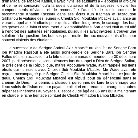
d’un Magal de Mbacké Kadior, il avait invité les étudiants à « épouser la droiture
et de ne se consacrer qu’à la quête du savoir et de la sagesse, d’éviter les
comportements déviants et de reconnaître l’autorité de tutelle comme le
recommande Khadim Rassoul dans ses écrits Kun Katiman et Tazaoudou
Sikhar ou le viatique des jeunes ». Cheikh Sidi Moukhtar Mbacké avait lancé un
vibrant appel aux étudiants pour qu’ils arrêtent les grèves, le saccage des bus,
les grèves de la faim et retournent aux amphithéâtres. Son appel était aussi allé
à l’endroit des autorités sénégalaises, puisqu’il les avait invitées à trouver une
solution à la question des bourses pour mettre fin aux mouvements d’humeur
souvent violents des étudiants.
Le successeur de Serigne Abdoul Aziz Mbacké au khalifat de Serigne Bara
ibn Khadim Rassoul a été aussi porte-parole de Serigne Bara ibn Serigne
Fallou dès son accession à la tête de la communauté mouride. Le 30 décembre
2007, parti présenter ses condoléances lors du rappel à Dieu de Serigne Saliou,
le président de la République, maître Abdoulaye Wade, avait rappelé les liens
étroits qui l’unissent avec Cheikh Sidi Moukhtar Mbacké. Me Wade avait été
reçu et raccompagné par Serigne Cheikh Sidi Moukhtar Mbacké en ce jour de
deuil. Cheikh Sidi Moukhtar Mbacké est réputé pour sa générosité dans le
chemin de Dieu, il a permis à plusieurs personnes de faire le pèlerinage aux
lieux saints de l’Islam en leur payant le billet et en prenant en charge les autres
dépenses inhérentes au voyage. C’est ce guide âgé de 86 ans qui a maintenant
en charge le riche héritage spirituel de Cheikh Ahmadou Bamba Mbacké.