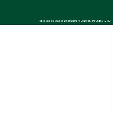
Cheikh Sidy al Moukhtar MBACKE (2010
2018)
Article mis en ligne le 18 septembre 2018 par
Mourides Tv HD