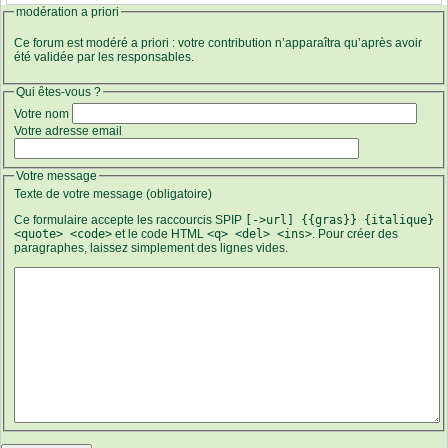
modération a priori
Ce forum est modéré a priori : votre contribution n’apparaîtra qu’après avoir
été validée par les responsables.
Qui êtes-vous ?
Votre nom
Votre adresse email
Votre message
Texte de votre message (obligatoire)
Ce formulaire accepte les raccourcis SPIP
[->url] {{gras}} {italique}
<quote> <code>
et le code HTML
<q> <del> <ins>
. Pour créer des
paragraphes, laissez simplement des lignes vides.