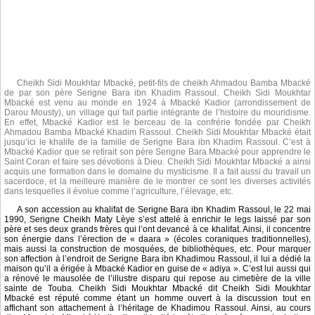
Cheikh Sidi Moukhtar Mbacké, petit-fils de cheikh Ahmadou Bamba Mbacké
de par son père Serigne Bara ibn Khadim Rassoul. Cheikh Sidi Moukhtar
Mbacké est venu au monde en 1924 à Mbacké Kadior (arrondissement de
Darou Mousty), un village qui fait partie intégrante de l’histoire du mouridisme.
En effet, Mbacké Kadior est le berceau de la confrérie fondée par Cheikh
Ahmadou Bamba Mbacké Khadim Rassoul. Cheikh Sidi Moukhtar Mbacké était
jusqu’ici le khalife de la famille de Serigne Bara ibn Khadim Rassoul. C’est à
Mbacké Kadior que se retirait son père Serigne Bara Mbacké pour apprendre le
Saint Coran et faire ses dévotions à Dieu. Cheikh Sidi Moukhtar Mbacké a ainsi
acquis une formation dans le domaine du mysticisme. Il a fait aussi du travail un
sacerdoce, et la meilleure manière de le montrer ce sont les diverses activités
dans lesquelles il évolue comme l’agriculture, l’élevage, etc.
A son accession au khalifat de Serigne Bara ibn Khadim Rassoul, le 22 mai
1990, Serigne Cheikh Maty Lèye s’est attelé à enrichir le legs laissé par son
père et ses deux grands frères qui l’ont devancé à ce khalifat. Ainsi, il concentre
son énergie dans l’érection de « daara » (écoles coraniques traditionnelles),
mais aussi la construction de mosquées, de bibliothèques, etc. Pour marquer
son affection à l’endroit de Serigne Bara ibn Khadimou Rassoul, il lui a dédié la
maison qu’il a érigée à Mbacké Kadior en guise de « adiya ». C’est lui aussi qui
a rénové le mausolée de l’illustre disparu qui repose au cimetière de la ville
sainte de Touba. Cheikh Sidi Moukhtar Mbacké dit Cheikh Sidi Moukhtar
Mbacké est réputé comme étant un homme ouvert à la discussion tout en
affichant son attachement à l’héritage de Khadimou Rassoul. Ainsi, au cours