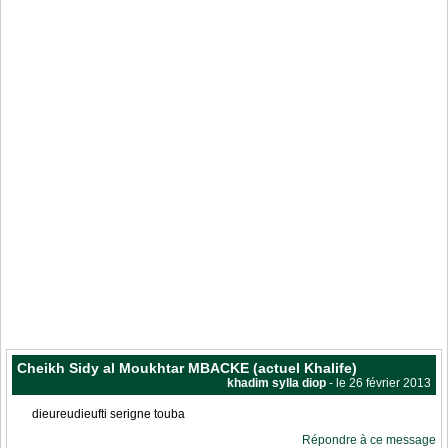
Cheikh Sidy al Moukhtar MBACKE (actuel Khalife)
khadim sylla diop
- le 26 février 2013
dieureudieufti serigne touba
Répondre à ce message