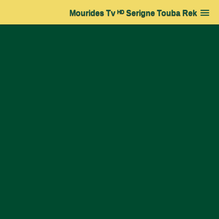
Mourides Tv ᴴᴰ Serigne Touba Rek
Accueil
➔
Les khalifes