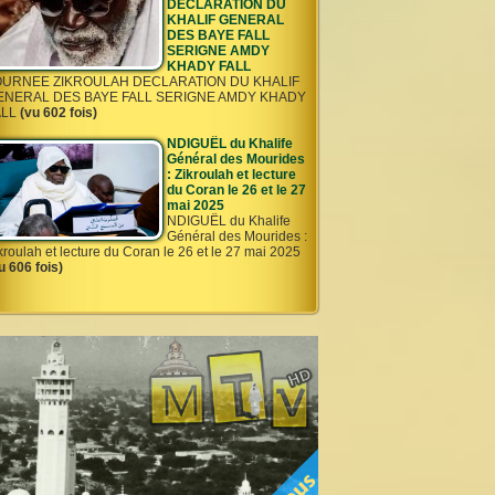
DECLARATION DU
KHALIF GENERAL
DES BAYE FALL
SERIGNE AMDY
KHADY FALL
OURNEE ZIKROULAH DECLARATION DU KHALIF
ENERAL DES BAYE FALL SERIGNE AMDY KHADY
ALL
(vu 602 fois)
NDIGUËL du Khalife
Général des Mourides
: Zikroulah et lecture
du Coran le 26 et le 27
mai 2025
NDIGUËL du Khalife
Général des Mourides :
kroulah et lecture du Coran le 26 et le 27 mai 2025
u 606 fois)