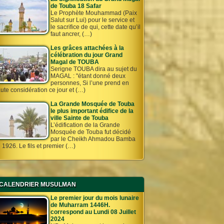
de Touba 18 Safar
Le Prophète Mouhammad (Paix
Salut sur Lui) pour le service et
le sacrifice de qui, cette date qu’il
faut ancrer, (…)
Les grâces attachées à la
célébration du jour Grand
Magal de TOUBA
Serigne TOUBA dira au sujet du
MAGAL : "étant donné deux
personnes, Si l’une prend en
ute considération ce jour et (…)
La Grande Mosquée de Touba
le plus important édifice de la
ville Sainte de Touba
L’édification de la Grande
Mosquée de Touba fut décidé
par le Cheikh Ahmadou Bamba
 1926. Le fils et premier (…)
CALENDRIER MUSULMAN
Le premier jour du mois lunaire
de Muharram 1446H.
correspond au Lundi 08 Juillet
2024