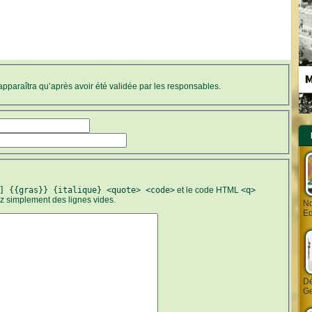
’apparaîtra qu’après avoir été validée par les responsables.
] {{gras}} {italique} <quote> <code>
et le code HTML
<q>
ez simplement des lignes vides.
Nd
Ed
Dé
Ge