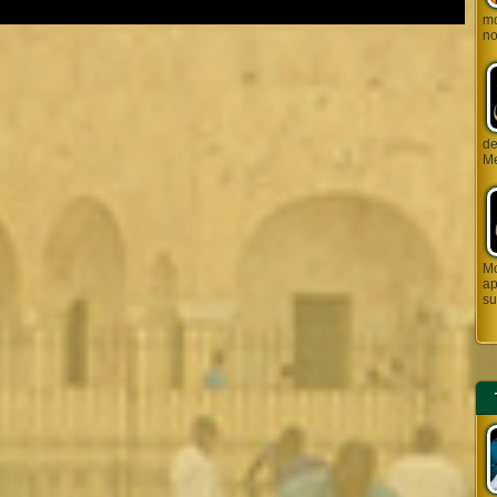
mo
no
de J
Me
Mo
ap
su