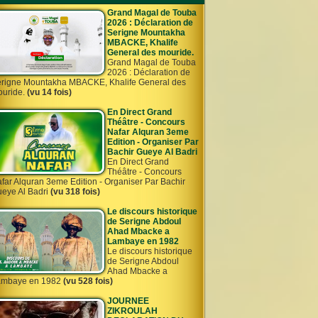
Grand Magal de Touba
2026 : Déclaration de
Serigne Mountakha
MBACKE, Khalife
General des mouride.
Grand Magal de Touba
2026 : Déclaration de
rigne Mountakha MBACKE, Khalife General des
uride.
(vu 14 fois)
En Direct Grand
Théâtre - Concours
Nafar Alquran 3eme
Edition - Organiser Par
Bachir Gueye Al Badri
En Direct Grand
Théâtre - Concours
far Alquran 3eme Edition - Organiser Par Bachir
eye Al Badri
(vu 318 fois)
Le discours historique
de Serigne Abdoul
Ahad Mbacke a
Lambaye en 1982
Le discours historique
de Serigne Abdoul
Ahad Mbacke a
ambaye en 1982
(vu 528 fois)
JOURNEE
ZIKROULAH