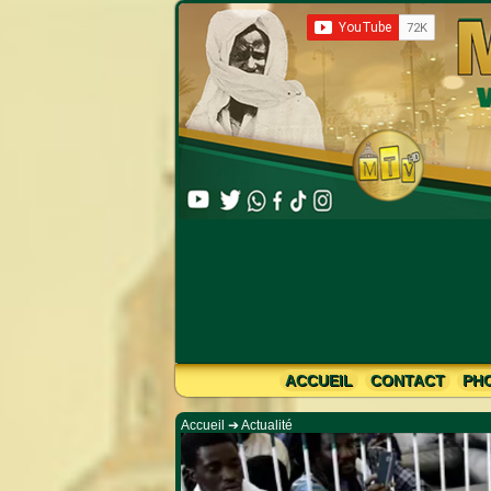
Limahine Bachirine : S. Mbaye Nd
ACCUEIL
CONTACT
PH
Accueil
➔
Actualité