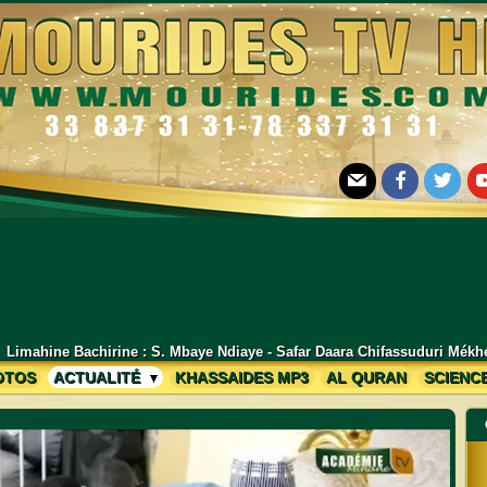
E-mail
Facebook
Twitter
Yo
iaye - Safar Daara Chifassuduri Mékhé Lambaye Edition 2026 - 1448H
–
OTOS
ACTUALITÉ
KHASSAIDES MP3
AL QURAN
SCIENC