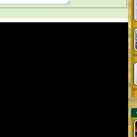
ha
en