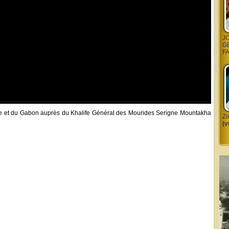
J
G
F
nce et du Gabon auprès du Khalife Général des Mourides Serigne Mountakha
Zi
(v