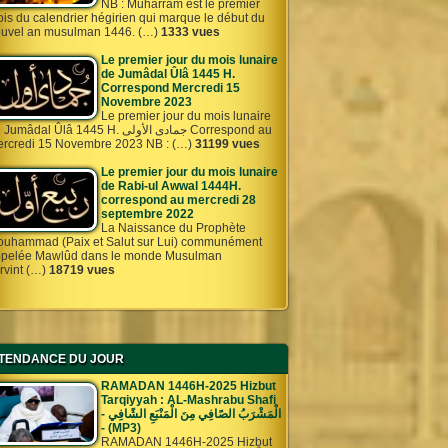
NB : Muharram est le premier
is du calendrier hégirien qui marque le début du
uvel an musulman 1446. (…)
1333 vues
Le premier jour du mois lunaire
de Jumâdal Ûlâ 1445 H.
Correspond Mercredi 15
Novembre 2023
Le premier jour du mois lunaire
umâdal Ûlâ 1445 H. جمادى الأولى Correspond au
rcredi 15 Novembre 2023 NB : (…)
31199 vues
Le premier jour du mois lunaire
de Rabi-ul Awwal 1444H.
correspond au mercredi 28
septembre 2022
La Naissance du Prophète
uhammad (Paix et Salut sur Lui) communément
pelée Mawlûd dans le monde Musulman
rvint (…)
18719 vues
TENDANCE DU JOUR
RAMADAN 1446H-2025 Hizbut
Tarqiyyah : AL-Mashrabu Shafi
- الْمَشْرَبُ الصًافِي مِنَ الْمَنْبَعِ الشًافِي
- (MP3)
RAMADAN 1446H-2025 Hizbut