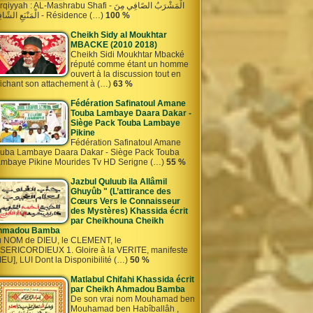
iyyah : AL-Mashrabu Shafi - الْمَشْرَبُ الصًافِي مِنَ
الْمَنْبَعِ الشًافِي - Résidence (…)
100 %
Cheikh Sidy al Moukhtar
MBACKE (2010 2018)
Cheikh Sidi Moukhtar Mbacké
réputé comme étant un homme
ouvert à la discussion tout en
fichant son attachement à (…)
63 %
Fédération Safinatoul Amane
Touba Lambaye Daara Dakar -
Siège Pack Touba Lambaye
Pikine
Fédération Safinatoul Amane
uba Lambaye Daara Dakar - Siège Pack Touba
mbaye Pikine Mourides Tv HD Serigne (…)
55 %
Jazbul Quluub ila Allâmil
Ghuyûb " (L’attirance des
Cœurs Vers le Connaisseur
des Mystères) Khassida écrit
par Cheikhouna Cheikh
hmadou Bamba
 NOM de DIEU, le CLEMENT, le
SERICORDIEUX 1. Gloire à la VERITE, manifeste
IEU], LUI Dont la Disponibilité (…)
50 %
Matlabul Chifahi Khassida écrit
par Cheikh Ahmadou Bamba
De son vrai nom Mouhamad ben
Mouhamad ben Habîballâh ,