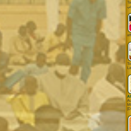
Tarq
af
To
La
A
Au
MI
[D