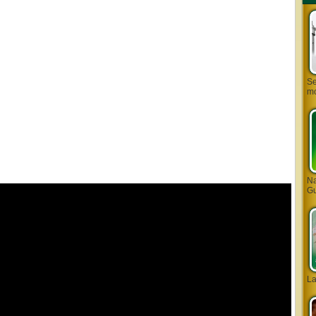
Se
mo
Na
Gu
L