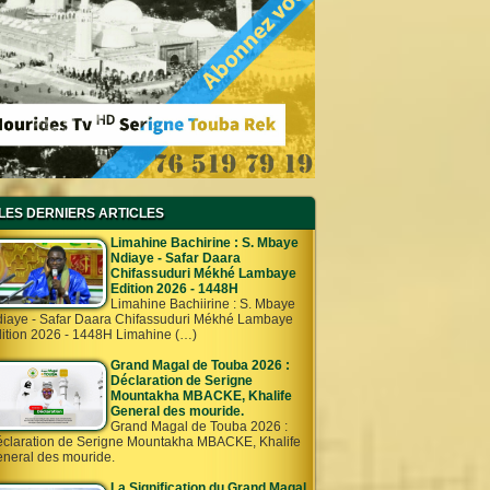
LES DERNIERS ARTICLES
Limahine Bachirine : S. Mbaye
Ndiaye - Safar Daara
Chifassuduri Mékhé Lambaye
Edition 2026 - 1448H
Limahine Bachiirine : S. Mbaye
iaye - Safar Daara Chifassuduri Mékhé Lambaye
ition 2026 - 1448H Limahine (…)
Grand Magal de Touba 2026 :
Déclaration de Serigne
Mountakha MBACKE, Khalife
General des mouride.
Grand Magal de Touba 2026 :
claration de Serigne Mountakha MBACKE, Khalife
neral des mouride.
La Signification du Grand Magal