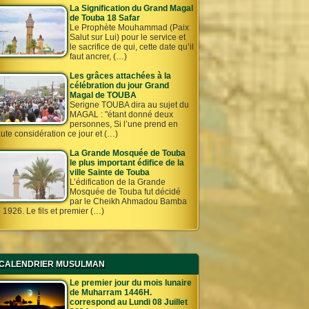
La Signification du Grand Magal
de Touba 18 Safar
Le Prophète Mouhammad (Paix
Salut sur Lui) pour le service et
le sacrifice de qui, cette date qu’il
faut ancrer, (…)
Les grâces attachées à la
célébration du jour Grand
Magal de TOUBA
Serigne TOUBA dira au sujet du
MAGAL : "étant donné deux
personnes, Si l’une prend en
ute considération ce jour et (…)
La Grande Mosquée de Touba
le plus important édifice de la
ville Sainte de Touba
L’édification de la Grande
Mosquée de Touba fut décidé
par le Cheikh Ahmadou Bamba
 1926. Le fils et premier (…)
CALENDRIER MUSULMAN
Le premier jour du mois lunaire
de Muharram 1446H.
correspond au Lundi 08 Juillet