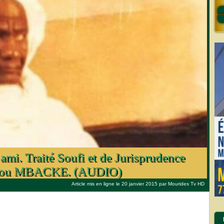
ami. Traité Soufi et de Jurisprudence
aybou MBACKE. (AUDIO)
Article mis en ligne le 20 janvier 2015 par
Mourides Tv HD