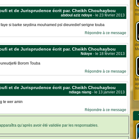
mo
 Soufi et de Jurisprudence écrit par. Cheikh Chouhaybou
no
abdoul aziz ndoye
- le 23 février 2013
a faye si barke seydina mouhamed psl dieuredief serigne touba
Répondre à ce message
de J
 Soufi et de Jurisprudence écrit par. Cheikh Chouhaybou
Me
Ndoye
- le 18 février 2013
ieureudjefé Borom Touba
Répondre à ce message
Mo
ap
 Soufi et de Jurisprudence écrit par. Cheikh Chouhaybou
su
ndiaga niang
- le 13 janvier 2013
ag te wer amin
Répondre à ce message
’apparaîtra qu’après avoir été validée par les responsables.