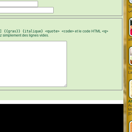
Tarq
] {{gras}} {italique} <quote> <code>
et le code HTML
<q>
ez simplement des lignes vides.
af
To
La
A
Au
MI
[D