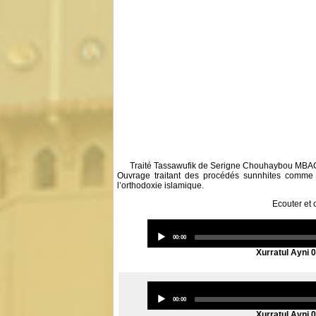
Traité Tassawufik de Serigne Chouhaybou MB
Ouvrage traitant des procédés sunnhites comme T
l’orthodoxie islamique.
Ecouter et
Audio
Player
Current
00:00
time
Xurratul Ayni 
Audio
Player
Current
00:00
time
Xurratul Ayni 