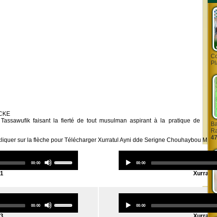
Co
Pl
ACKE
assawufik faisant la fierté de tout musulman aspirant à la pratique de
Ba
Ra
47
 cliquer sur la flèche pour Télécharger Xurratul Ayni dde Serigne Chouhaybou MB
Use
Total
Current
00:00
00:00
Up/Down
duration
time
Arrow
01
Xurratul
keys
to
increase
14
or
Use
Sa
decrease
Total
Current
00:00
00:00
Up/Down
duration
time
volume.
Arrow
03
Xurratul