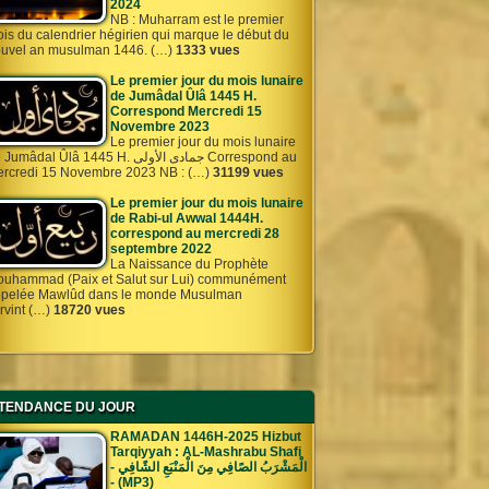
2024
NB : Muharram est le premier
is du calendrier hégirien qui marque le début du
uvel an musulman 1446. (…)
1333 vues
Le premier jour du mois lunaire
de Jumâdal Ûlâ 1445 H.
Correspond Mercredi 15
Novembre 2023
Le premier jour du mois lunaire
umâdal Ûlâ 1445 H. جمادى الأولى Correspond au
rcredi 15 Novembre 2023 NB : (…)
31199 vues
Le premier jour du mois lunaire
de Rabi-ul Awwal 1444H.
correspond au mercredi 28
septembre 2022
La Naissance du Prophète
uhammad (Paix et Salut sur Lui) communément
pelée Mawlûd dans le monde Musulman
rvint (…)
18720 vues
TENDANCE DU JOUR
RAMADAN 1446H-2025 Hizbut
Tarqiyyah : AL-Mashrabu Shafi
- الْمَشْرَبُ الصًافِي مِنَ الْمَنْبَعِ الشًافِي
- (MP3)