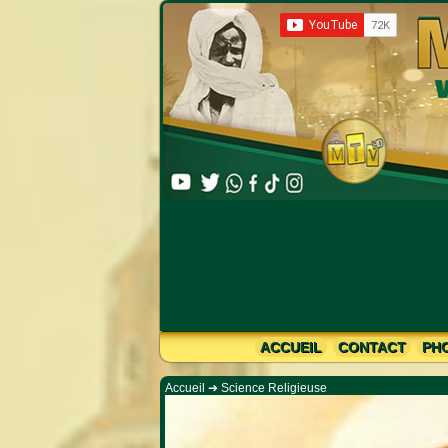
Limahine Ba
ACCUEIL
CONTACT
PH
Accueil
➔
Science Religieuse