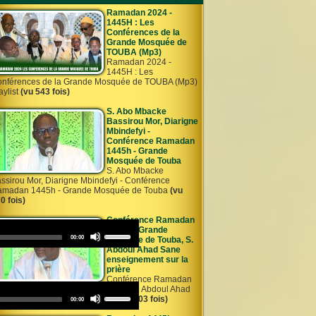
Ramadan 2024 -
1445H : Les
Conférences de la
Grande Mosquée de
TOUBA (Mp3)
Ramadan 2024 -
1445H : Les
nférences de la Grande Mosquée de TOUBA (Mp3)
aylist
(vu 543 fois)
S. Abo Mbacke
Bassirou Mor, Diarigne
Mbindefyi -
Conférence Ramadan
1445h - Grande
Mosquée de Touba
S. Abo Mbacke
ssirou Mor, Diarigne Mbindefyi - Conférence
madan 1445h - Grande Mosquée de Touba
(vu
0 fois)
ACKE
Conférence Ramadan
Audio
1445h - Grande
Use
Player
Total
00:00
Mosquee de Touba, S.
Up/Down
duration
Abdoul Ahad Sane
Arrow
 Ayni 02
enseignement sur la
keys
prière
to
Conférence Ramadan
increase
Audio
45h - Grande Mosquee de Touba, S. Abdoul Ahad
or
Use
Player
ne enseignement sur la prière
(vu 503 fois)
decrease
Total
00:00
Up/Down
duration
volume.
Arrow
 Ayni 04