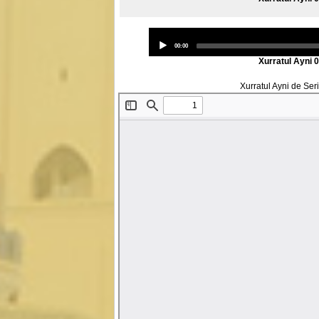
Audio
Player
Current
00:00
time
Xurratul Ayni 
Xurratul Ayni de S