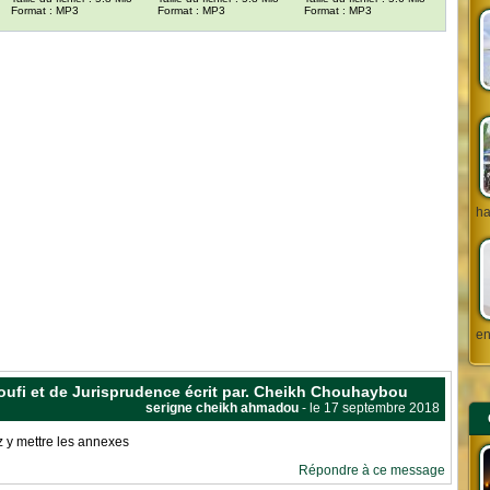
Format : MP3
Format : MP3
Format : MP3
ha
en
 Soufi et de Jurisprudence écrit par. Cheikh Chouhaybou
serigne cheikh ahmadou
- le 17 septembre 2018
z y mettre les annexes
Répondre à ce message