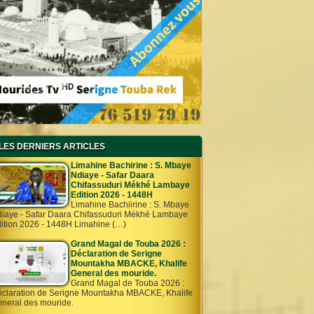
LES DERNIERS ARTICLES
Limahine Bachirine : S. Mbaye
Ndiaye - Safar Daara
Chifassuduri Mékhé Lambaye
Edition 2026 - 1448H
Limahine Bachiirine : S. Mbaye
iaye - Safar Daara Chifassuduri Mékhé Lambaye
ition 2026 - 1448H Limahine (…)
Grand Magal de Touba 2026 :
Déclaration de Serigne
Mountakha MBACKE, Khalife
General des mouride.
Grand Magal de Touba 2026 :
claration de Serigne Mountakha MBACKE, Khalife
neral des mouride.