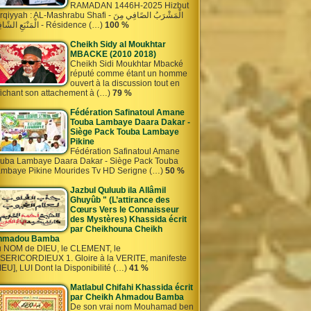
RAMADAN 1446H-2025 Hizbut
iyyah : AL-Mashrabu Shafi - الْمَشْرَبُ الصًافِي مِنَ
الْمَنْبَعِ الشًافِي - Résidence (…)
100 %
Cheikh Sidy al Moukhtar
MBACKE (2010 2018)
Cheikh Sidi Moukhtar Mbacké
réputé comme étant un homme
ouvert à la discussion tout en
fichant son attachement à (…)
79 %
Fédération Safinatoul Amane
Touba Lambaye Daara Dakar -
Siège Pack Touba Lambaye
Pikine
Fédération Safinatoul Amane
uba Lambaye Daara Dakar - Siège Pack Touba
mbaye Pikine Mourides Tv HD Serigne (…)
50 %
Jazbul Quluub ila Allâmil
Ghuyûb " (L’attirance des
Cœurs Vers le Connaisseur
des Mystères) Khassida écrit
par Cheikhouna Cheikh
hmadou Bamba
 NOM de DIEU, le CLEMENT, le
SERICORDIEUX 1. Gloire à la VERITE, manifeste
IEU], LUI Dont la Disponibilité (…)
41 %
Matlabul Chifahi Khassida écrit
par Cheikh Ahmadou Bamba
De son vrai nom Mouhamad ben