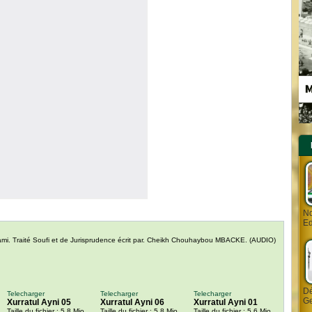
Nd
Ed
un ami. Traité Soufi et de Jurisprudence écrit par. Cheikh Chouhaybou MBACKE. (AUDIO)
Dé
Telecharger
Telecharger
Telecharger
Ge
Xurratul Ayni 05
Xurratul Ayni 06
Xurratul Ayni 01
Taille du fichier : 5.8 Mio
Taille du fichier : 5.8 Mio
Taille du fichier : 5.6 Mio