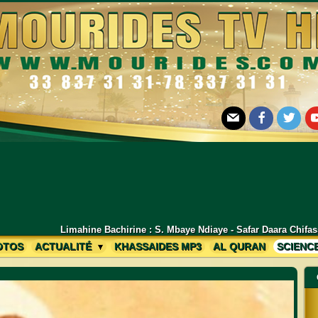
E-mail
Facebook
Twitter
Yo
chirine : S. Mbaye Ndiaye - Safar Daara Chifassuduri Mékhé Lambaye Ed
OTOS
ACTUALITÉ
KHASSAIDES MP3
AL QURAN
SCIENC