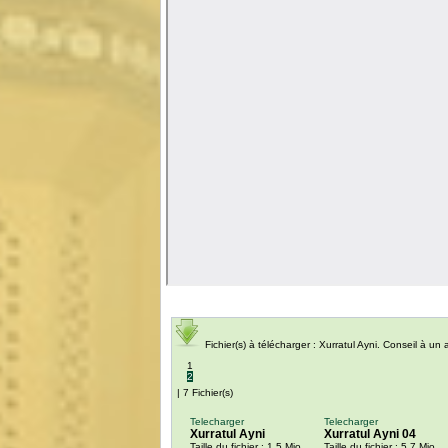
Fichier(s) à télécharger : Xurratul Ayni. Conseil à 
1
2
| 7 Fichier(s)
Telecharger
Telecharger
Xurratul Ayni
Xurratul Ayni 04
Taille du fichier : 1.5 Mio
Taille du fichier : 5.7 Mio