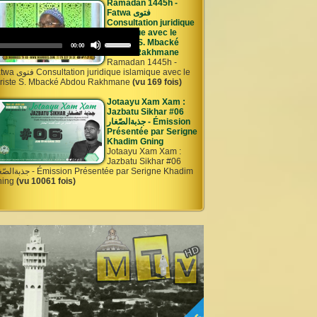
Ramadan 1445h -
keys
Fatwa فتوى
to
Consultation juridique
increase
Audio
islamique avec le
or
Use
Player
Juriste S. Mbacké
decrease
Total
00:00
Up/Down
duration
Abdou Rakhmane
volume.
Arrow
 Ayni 06
Ramadan 1445h -
keys
ation juridique islamique avec le
to
riste S. Mbacké Abdou Rakhmane
(vu 169 fois)
increase
or
Jotaayu Xam Xam :
decrease
Jazbatu Sikhar #06
volume.
جذبةالصّغار - Émission
Présentée par Serigne
Khadim Gning
Jotaayu Xam Xam :
Jazbatu Sikhar #06
- Émission Présentée par Serigne Khadim
ning
(vu 10061 fois)