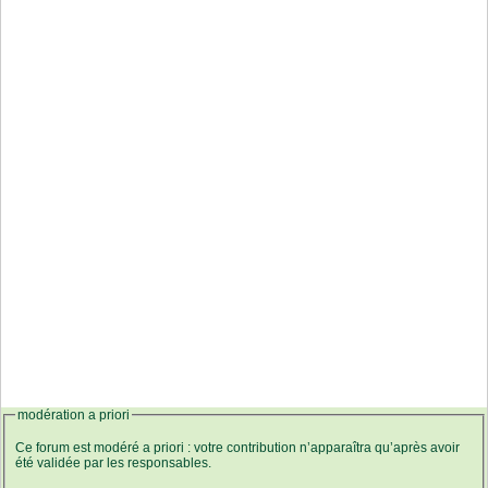
modération a priori
Ce forum est modéré a priori : votre contribution n’apparaîtra qu’après avoir
été validée par les responsables.