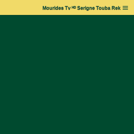
Mourides Tv ᴴᴰ Serigne Touba Rek
Accueil
➔
Actualité