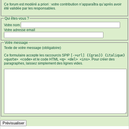
Ce forum est modéré a priori : votre contribution n’apparaîtra qu’après avoir
été validée par les responsables.
Qui êtes-vous ?
Votre nom
Votre adresse email
Votre message
Texte de votre message (obligatoire)
Ce formulaire accepte les raccourcis SPIP
[->url] {{gras}} {italique}
<quote> <code>
et le code HTML
<q> <del> <ins>
. Pour créer des
paragraphes, laissez simplement des lignes vides.