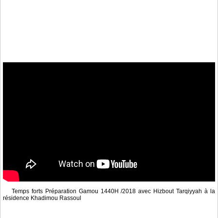
Temps forts Préparation Gamou 1440H /2018 avec Hizbout Tarqiyyah à la
résidence Khadimou Rassoul