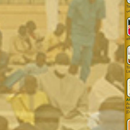
Tarq
af
To
La
A
Au
MI
[D