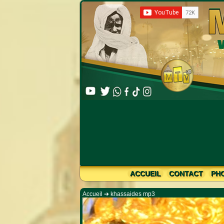
Li
ACCUEIL
CONTACT
PH
Accueil
➔
khassaides mp3