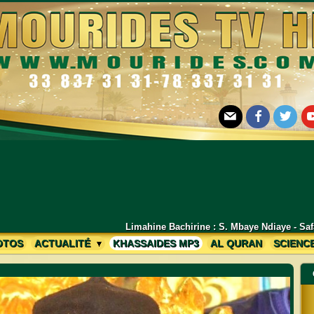
E-mail
Facebook
Twitter
Yo
mahine Bachirine : S. Mbaye Ndiaye - Safar Daara Chifassuduri Mékhé L
OTOS
ACTUALITÉ
KHASSAIDES MP3
AL QURAN
SCIENC