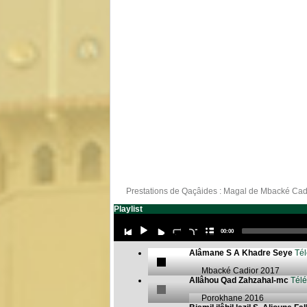
Prestations de Qaçâides : Magal de Mbacké Ca
Playlist
Current
00:00
time
Alâmane S A Khadre Seye
Tél
Mbacké Cadior 2017
Allâhou Qad Zahzahal-mc
Télé
Porokhane 2016