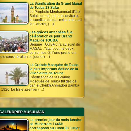
La Signification du Grand Magal
de Touba 18 Safar
Le Prophète Mouhammad (Paix
Salut sur Lui) pour le service et
le sacrifice de qui, cette date qu’il
faut ancrer, (…)
Les grâces attachées à la
célébration du jour Grand
Magal de TOUBA
Serigne TOUBA dira au sujet du
MAGAL : "étant donné deux
personnes, Si l’une prend en
ute considération ce jour et (…)
La Grande Mosquée de Touba
le plus important édifice de la
ville Sainte de Touba
L’édification de la Grande
Mosquée de Touba fut décidé
par le Cheikh Ahmadou Bamba
 1926. Le fils et premier (…)
CALENDRIER MUSULMAN
Le premier jour du mois lunaire
de Muharram 1446H.
correspond au Lundi 08 Juillet