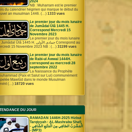
2024
NB : Muharram est le premier
is du calendrier hégirien qui marque le début du
uvel an musulman 1446. (…)
1333 vues
Le premier jour du mois lunaire
de Jumâdal Ûlâ 1445 H.
Correspond Mercredi 15
Novembre 2023
Le premier jour du mois lunaire
umâdal Ûlâ 1445 H. جمادى الأولى Correspond au
rcredi 15 Novembre 2023 NB : (…)
31199 vues
Le premier jour du mois lunaire
de Rabi-ul Awwal 1444H.
correspond au mercredi 28
septembre 2022
La Naissance du Prophète
uhammad (Paix et Salut sur Lui) communément
pelée Mawlûd dans le monde Musulman
rvint (…)
18720 vues
TENDANCE DU JOUR
RAMADAN 1446H-2025 Hizbut
Tarqiyyah : AL-Mashrabu Shafi
- الْمَشْرَبُ الصًافِي مِنَ الْمَنْبَعِ الشًافِي
- (MP3)