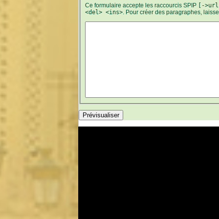
Ce formulaire accepte les raccourcis SPIP
[->url
<del> <ins>
. Pour créer des paragraphes, laiss