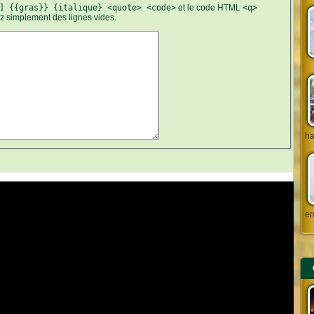
] {{gras}} {italique} <quote> <code>
et le code HTML
<q>
ez simplement des lignes vides.
ha
en