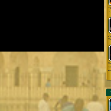
mo
no
de J
Me
Mo
ap
su