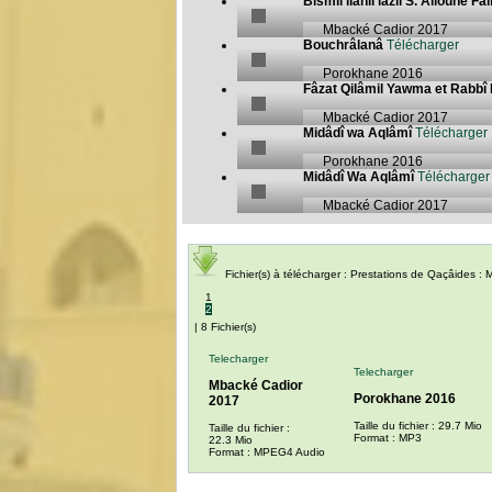
Bismil ilâhil lazil S. Alioune Fal
Mbacké Cadior 2017
Bouchrâlanâ
Télécharger
Porokhane 2016
Fâzat Qilâmil Yawma et Rabbî
Mbacké Cadior 2017
Midâdî wa Aqlâmî
Télécharger
Porokhane 2016
Midâdî Wa Aqlâmî
Télécharger
Mbacké Cadior 2017
Fichier(s) à télécharger : Prestations de Qaçâides
1
2
| 8 Fichier(s)
Telecharger
Telecharger
Mbacké Cadior
Porokhane 2016
2017
Taille du fichier : 29.7 Mio
Taille du fichier :
Format : MP3
22.3 Mio
Format : MPEG4 Audio