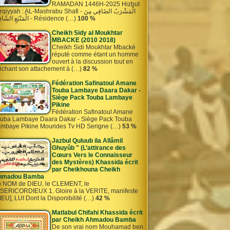
RAMADAN 1446H-2025 Hizbut
iyyah : AL-Mashrabu Shafi - الْمَشْرَبُ الصًافِي مِنَ
الْمَنْبَعِ الشًافِي - Résidence (…)
100 %
Cheikh Sidy al Moukhtar
MBACKE (2010 2018)
Cheikh Sidi Moukhtar Mbacké
réputé comme étant un homme
ouvert à la discussion tout en
fichant son attachement à (…)
82 %
Fédération Safinatoul Amane
Touba Lambaye Daara Dakar -
Siège Pack Touba Lambaye
Pikine
Fédération Safinatoul Amane
uba Lambaye Daara Dakar - Siège Pack Touba
mbaye Pikine Mourides Tv HD Serigne (…)
53 %
Jazbul Quluub ila Allâmil
Ghuyûb " (L’attirance des
Cœurs Vers le Connaisseur
des Mystères) Khassida écrit
par Cheikhouna Cheikh
hmadou Bamba
 NOM de DIEU, le CLEMENT, le
SERICORDIEUX 1. Gloire à la VERITE, manifeste
IEU], LUI Dont la Disponibilité (…)
42 %
Matlabul Chifahi Khassida écrit
par Cheikh Ahmadou Bamba
De son vrai nom Mouhamad ben