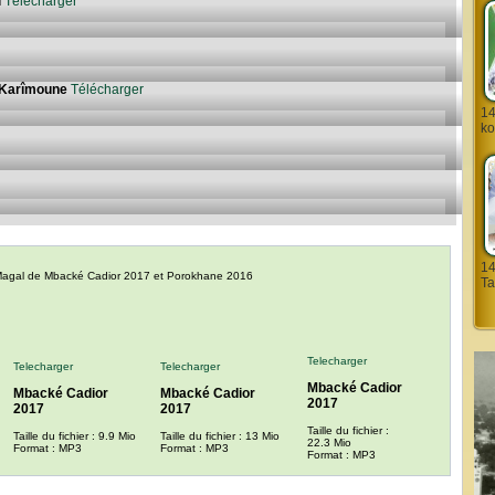
l
Télécharger
 Karîmoune
Télécharger
14
ko
1445H ْبَعِ الشًافِي
 : Magal de Mbacké Cadior 2017 et Porokhane 2016
Ta
Telecharger
Telecharger
Telecharger
Mbacké Cadior
Mbacké Cadior
Mbacké Cadior
2017
2017
2017
Taille du fichier :
Taille du fichier : 9.9 Mio
Taille du fichier : 13 Mio
22.3 Mio
Format : MP3
Format : MP3
Format : MP3