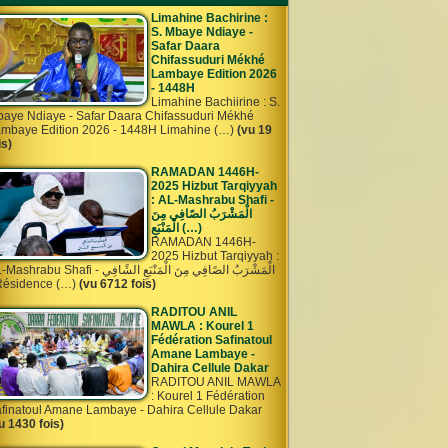
Limahine Bachirine :
S. Mbaye Ndiaye -
Safar Daara
Chifassuduri Mékhé
Lambaye Edition 2026
- 1448H
Limahine Bachiirine : S.
aye Ndiaye - Safar Daara Chifassuduri Mékhé
mbaye Edition 2026 - 1448H Limahine (…)
(vu 19
is)
RAMADAN 1446H-
2025 Hizbut Tarqiyyah
: AL-Mashrabu Shafi -
الْمَشْرَبُ الصًافِي مِنَ
الْمَنْبَعِ (…)
RAMADAN 1446H-
2025 Hizbut Tarqiyyah :
rabu Shafi - الْمَشْرَبُ الصًافِي مِنَ الْمَنْبَعِ الشًافِي
Résidence (…)
(vu 6712 fois)
RADITOU ANIL
MAWLA : Kourel 1
Fédération Safinatoul
Amane Lambaye -
Dahira Cellule Dakar
RADITOU ANIL MAWLA
: Kourel 1 Fédération
finatoul Amane Lambaye - Dahira Cellule Dakar
u 1430 fois)