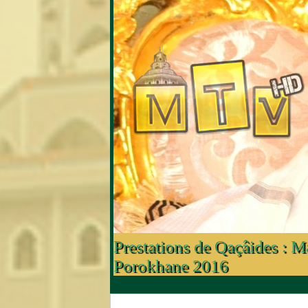
Prestations de Qaçâides : 
Porokhane 2016