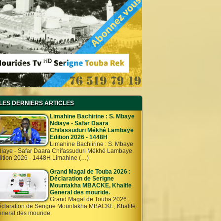
LES DERNIERS ARTICLES
Limahine Bachirine : S. Mbaye
Ndiaye - Safar Daara
Chifassuduri Mékhé Lambaye
Edition 2026 - 1448H
Limahine Bachiirine : S. Mbaye
iaye - Safar Daara Chifassuduri Mékhé Lambaye
ition 2026 - 1448H Limahine (…)
Grand Magal de Touba 2026 :
Déclaration de Serigne
Mountakha MBACKE, Khalife
General des mouride.
Grand Magal de Touba 2026 :
claration de Serigne Mountakha MBACKE, Khalife
neral des mouride.