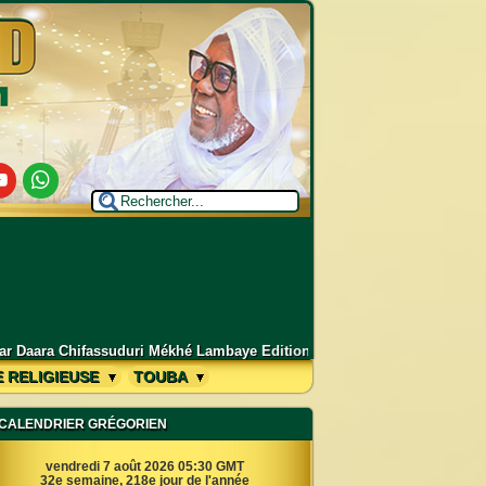
utube
Whatsapp
ambaye Edition 2026 - 1448H
–
Grand Magal de Touba 2026 : Déclaration
E RELIGIEUSE
TOUBA
CALENDRIER GRÉGORIEN
vendredi 7 août 2026 05:30 GMT
32e semaine, 218e jour de l'année