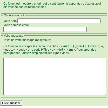
Ce forum est modéré a priori : votre contribution n’apparaîtra qu’après avoir
été validée par les responsables.
Qui êtes-vous ?
Votre nom
Votre adresse email
Votre message
Texte de votre message (obligatoire)
Ce formulaire accepte les raccourcis SPIP
[->url] {{gras}} {italique}
<quote> <code>
et le code HTML
<q> <del> <ins>
. Pour créer des
paragraphes, laissez simplement des lignes vides.