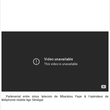
Parteneriat entre sirius telecom de Mbackiou Faye & l’opérateur de
téléphonie mobile tigo Sénégal