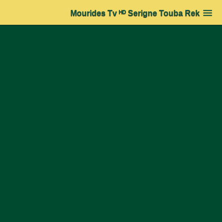
Mourides Tv ᴴᴰ Serigne Touba Rek
Accueil
➔
Actualité