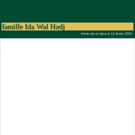
Mauritanie 2020 : visite de la délégation
du Khalif Général des Mourides a la
famille Ida Wal Hadj
Article mis en ligne le 12 février 2020