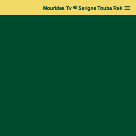
Mourides Tv ᴴᴰ Serigne Touba Rek
Accueil
➔
Actualité