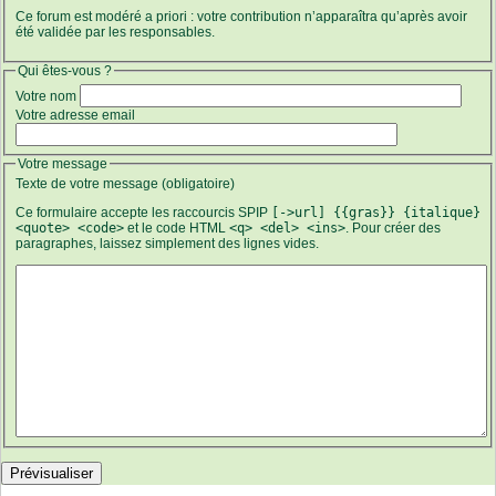
Ce forum est modéré a priori : votre contribution n’apparaîtra qu’après avoir
été validée par les responsables.
Qui êtes-vous ?
Votre nom
Votre adresse email
Votre message
Texte de votre message (obligatoire)
Ce formulaire accepte les raccourcis SPIP
[->url] {{gras}} {italique}
<quote> <code>
et le code HTML
<q> <del> <ins>
. Pour créer des
paragraphes, laissez simplement des lignes vides.