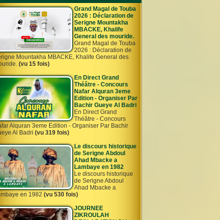
Grand Magal de Touba
2026 : Déclaration de
Serigne Mountakha
MBACKE, Khalife
General des mouride.
Grand Magal de Touba
2026 : Déclaration de
rigne Mountakha MBACKE, Khalife General des
uride.
(vu 15 fois)
En Direct Grand
Théâtre - Concours
Nafar Alquran 3eme
Edition - Organiser Par
Bachir Gueye Al Badri
En Direct Grand
Théâtre - Concours
far Alquran 3eme Edition - Organiser Par Bachir
eye Al Badri
(vu 319 fois)
Le discours historique
de Serigne Abdoul
Ahad Mbacke a
Lambaye en 1982
Le discours historique
de Serigne Abdoul
Ahad Mbacke a
ambaye en 1982
(vu 530 fois)
JOURNEE
ZIKROULAH