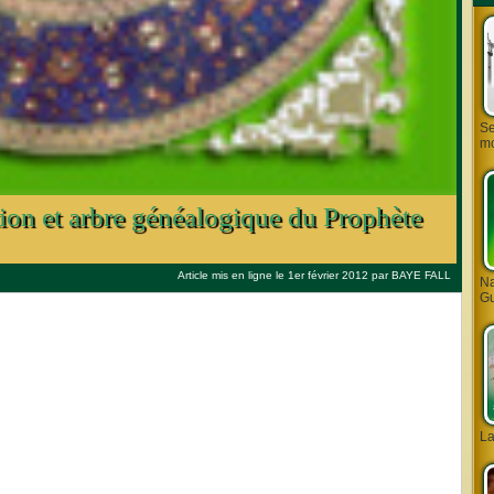
Se
mo
ion et arbre généalogique du Prophète
Article mis en ligne le 1er février 2012 par
BAYE FALL
Na
Gu
L