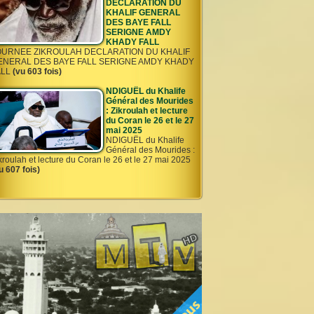
DECLARATION DU
KHALIF GENERAL
DES BAYE FALL
SERIGNE AMDY
KHADY FALL
OURNEE ZIKROULAH DECLARATION DU KHALIF
ENERAL DES BAYE FALL SERIGNE AMDY KHADY
ALL
(vu 603 fois)
NDIGUËL du Khalife
Général des Mourides
: Zikroulah et lecture
du Coran le 26 et le 27
mai 2025
NDIGUËL du Khalife
Général des Mourides :
kroulah et lecture du Coran le 26 et le 27 mai 2025
u 607 fois)