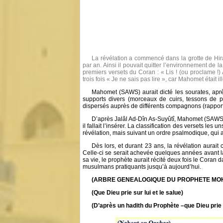
La révélation a commencé dans la grotte de Hir
par an. Ainsi il pouvait quitter l’environnement de l
premiers versets du Coran : « Lis ! (ou proclame !)
trois fois « Je ne sais pas lire », car Mahomet était ill
Mahomet (SAWS) aurait dicté les sourates, après
supports divers (morceaux de cuirs, tessons de po
dispersés auprès de différents compagnons (rapport
D’après Jalâl Ad-Dîn As-Suyûtî, Mahomet (SAWS) 
il fallait l’insérer. La classification des versets les
révélation, mais suivant un ordre psalmodique, qui a
Dès lors, et durant 23 ans, la révélation aurait
Celle-ci se serait achevée quelques années avant 
sa vie, le prophète aurait récité deux fois le Coran
musulmans pratiquants jusqu’à aujourd’hui.
(ARBRE GENEALOGIQUE DU PROPHETE M
(Que Dieu prie sur lui et le salue)
(D’après un hadith du Prophète –que Dieu prie 