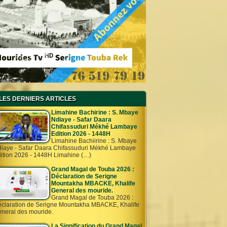
LES DERNIERS ARTICLES
Limahine Bachirine : S. Mbaye
Ndiaye - Safar Daara
Chifassuduri Mékhé Lambaye
Edition 2026 - 1448H
Limahine Bachiirine : S. Mbaye
iaye - Safar Daara Chifassuduri Mékhé Lambaye
ition 2026 - 1448H Limahine (…)
Grand Magal de Touba 2026 :
Déclaration de Serigne
Mountakha MBACKE, Khalife
General des mouride.
Grand Magal de Touba 2026 :
claration de Serigne Mountakha MBACKE, Khalife
neral des mouride.
La Signification du Grand Magal