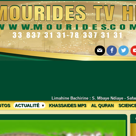
E-mail
Facebook
Twitter
Yo
ahine Bachirine : S. Mbaye Ndiaye - Safar Daara Chifassuduri Mékhé La
OTOS
ACTUALITÉ
KHASSAIDES MP3
AL QURAN
SCIENC