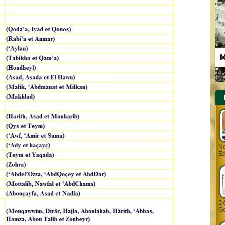
Nd
Ed
Dé
Ge