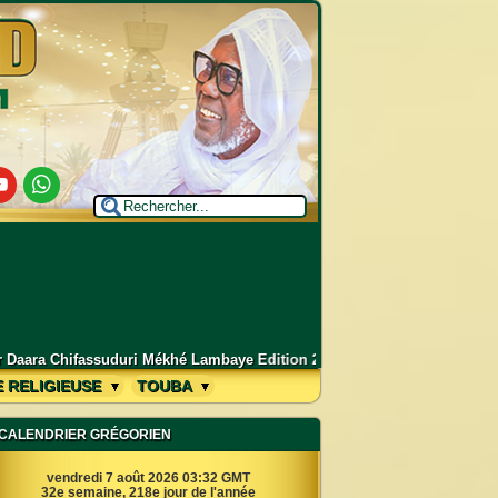
utube
Whatsapp
mbaye Edition 2026 - 1448H
–
Grand Magal de Touba 2026 : Déclaration 
E RELIGIEUSE
TOUBA
CALENDRIER GRÉGORIEN
vendredi 7 août 2026 03:32 GMT
32e semaine, 218e jour de l'année