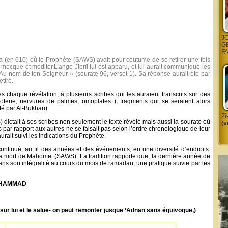
J
G
F
a (en 610) où le Prophète (SAWS) avait pour coutume de se retirer une fois
a mecque et mediter.L’ange Jibrïl lui est apparu, et lui aurait communiqué les
 Au nom de ton Seigneur » (sourate 96, verset 1). Sa réponse aurait été par
ettré.
 chaque révélation, à plusieurs scribes qui les auraient transcrits sur des
terie, nervures de palmes, omoplates..), fragments qui se seraient alors
é par Al-Bukhari).
Zi
dictait à ses scribes non seulement le texte révélé mais aussi la sourate où
(v
 uns par rapport aux autres ne se faisait pas selon l’ordre chronologique de leur
urait suivi les indications du Prophète.
 continué, au fil des années et des événements, en une diversité d’endroits.
la mort de Mahomet (SAWS). La tradition rapporte que, la dernière année de
 dans son intégralité au cours du mois de ramadan, une pratique suivie par les
OHAMMAD
sur lui et le salue- on peut remonter jusque ‘Adnan sans équivoque,)