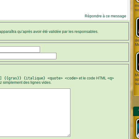
mo
no
Répondre à ce message
’apparaîtra qu’après avoir été validée par les responsables.
de J
Me
Mo
] {{gras}} {italique} <quote> <code>
et le code HTML
<q>
ap
ez simplement des lignes vides.
su