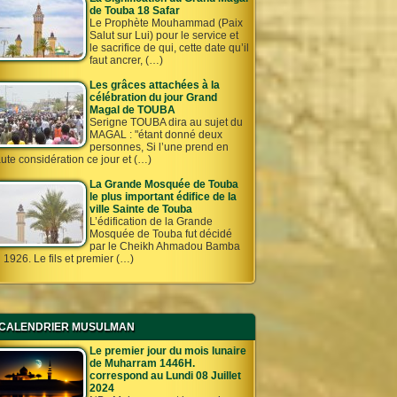
de Touba 18 Safar
Le Prophète Mouhammad (Paix
Salut sur Lui) pour le service et
le sacrifice de qui, cette date qu’il
faut ancrer, (…)
Les grâces attachées à la
célébration du jour Grand
Magal de TOUBA
Serigne TOUBA dira au sujet du
MAGAL : "étant donné deux
personnes, Si l’une prend en
ute considération ce jour et (…)
La Grande Mosquée de Touba
le plus important édifice de la
ville Sainte de Touba
L’édification de la Grande
Mosquée de Touba fut décidé
par le Cheikh Ahmadou Bamba
 1926. Le fils et premier (…)
CALENDRIER MUSULMAN
Le premier jour du mois lunaire
de Muharram 1446H.
correspond au Lundi 08 Juillet
2024