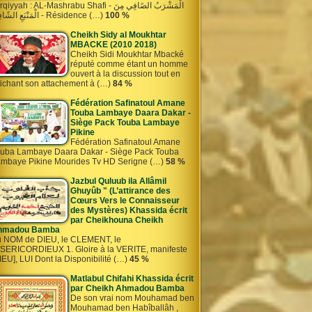
iyyah : AL-Mashrabu Shafi - الْمَشْرَبُ الصًافِي مِنَ
الْمَنْبَعِ الشًافِي - Résidence (…)
100 %
Cheikh Sidy al Moukhtar
MBACKE (2010 2018)
Cheikh Sidi Moukhtar Mbacké
réputé comme étant un homme
ouvert à la discussion tout en
fichant son attachement à (…)
84 %
Fédération Safinatoul Amane
Touba Lambaye Daara Dakar -
Siège Pack Touba Lambaye
Pikine
Fédération Safinatoul Amane
uba Lambaye Daara Dakar - Siège Pack Touba
mbaye Pikine Mourides Tv HD Serigne (…)
58 %
Jazbul Quluub ila Allâmil
Ghuyûb " (L’attirance des
Cœurs Vers le Connaisseur
des Mystères) Khassida écrit
par Cheikhouna Cheikh
hmadou Bamba
 NOM de DIEU, le CLEMENT, le
SERICORDIEUX 1. Gloire à la VERITE, manifeste
IEU], LUI Dont la Disponibilité (…)
45 %
Matlabul Chifahi Khassida écrit
par Cheikh Ahmadou Bamba
De son vrai nom Mouhamad ben
Mouhamad ben Habîballâh ,