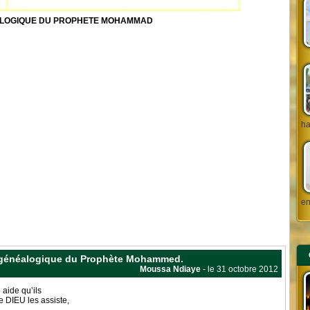
LOGIQUE DU PROPHETE MOHAMMAD
ha
en
re généalogique du Prophète Mohammed.
Moussa Ndiaye
- le 31 octobre 2012
 aide qu’ils
 DIEU les assiste,