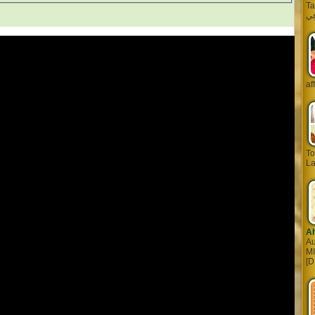
Tarq
af
To
La
A
Au
MI
[D