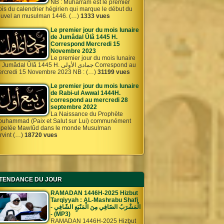
NB : Muharram est le premier
is du calendrier hégirien qui marque le début du
uvel an musulman 1446. (…)
1333 vues
Le premier jour du mois lunaire
de Jumâdal Ûlâ 1445 H.
Correspond Mercredi 15
Novembre 2023
Le premier jour du mois lunaire
umâdal Ûlâ 1445 H. جمادى الأولى Correspond au
rcredi 15 Novembre 2023 NB : (…)
31199 vues
Le premier jour du mois lunaire
de Rabi-ul Awwal 1444H.
correspond au mercredi 28
septembre 2022
La Naissance du Prophète
uhammad (Paix et Salut sur Lui) communément
pelée Mawlûd dans le monde Musulman
rvint (…)
18720 vues
TENDANCE DU JOUR
RAMADAN 1446H-2025 Hizbut
Tarqiyyah : AL-Mashrabu Shafi
- الْمَشْرَبُ الصًافِي مِنَ الْمَنْبَعِ الشًافِي
- (MP3)
RAMADAN 1446H-2025 Hizbut