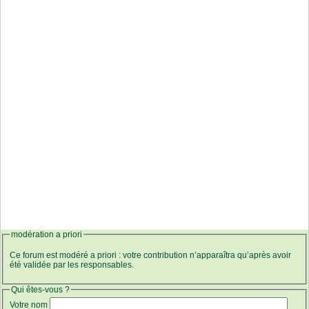
modération a priori
Ce forum est modéré a priori : votre contribution n’apparaîtra qu’après avoir
été validée par les responsables.
Qui êtes-vous ?
Votre nom