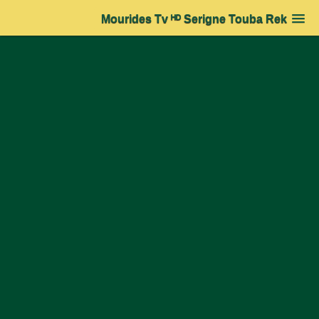
Mourides Tv ᴴᴰ Serigne Touba Rek
Accueil
➔
Actualité
➔
Magal 2020 - 18 Safar 1442H