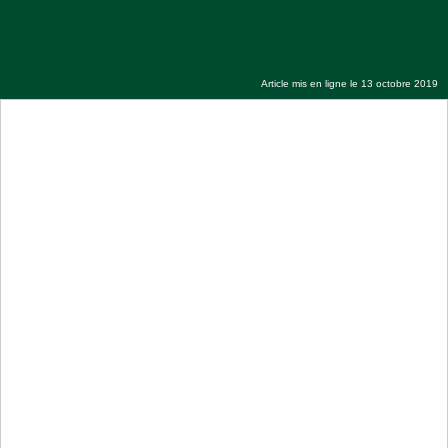
Magal 2019 : visite du Président Idrissa
Seck à Touba
Article mis en ligne le 13 octobre 2019