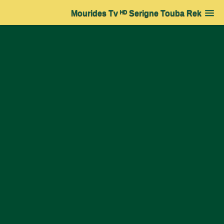
Mourides Tv ᴴᴰ Serigne Touba Rek
Accueil
➔
Actualité