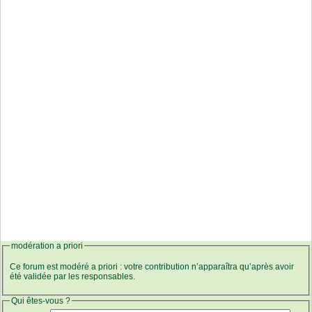
modération a priori
Ce forum est modéré a priori : votre contribution n’apparaîtra qu’après avoir
été validée par les responsables.
Qui êtes-vous ?