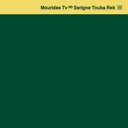
Mourides Tv ᴴᴰ Serigne Touba Rek
Accueil
➔
Actualité