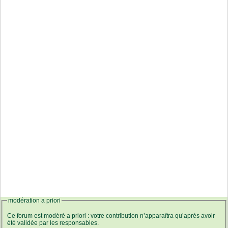
modération a priori
Ce forum est modéré a priori : votre contribution n’apparaîtra qu’après avoir
été validée par les responsables.