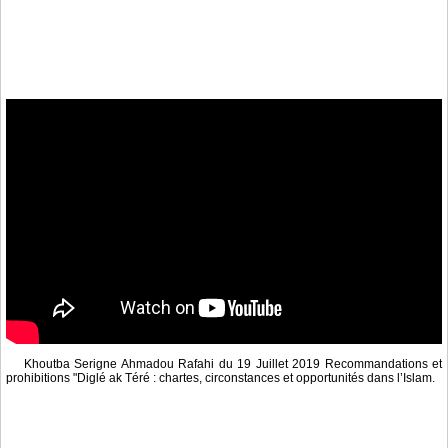
Khoutba Serigne Ahmadou Rafahi du 19 Juillet 2019 Recommandations et
prohibitions "Diglé ak Téré : chartes, circonstances et opportunités dans l’Islam.