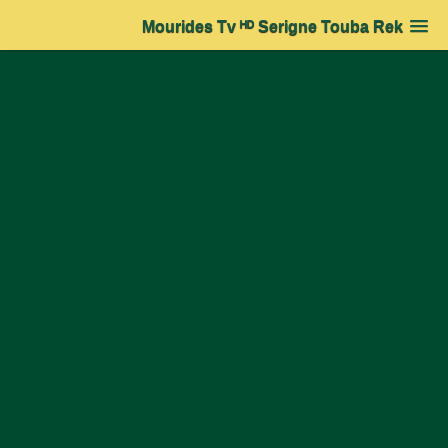
Mourides Tv ᴴᴰ Serigne Touba Rek
Accueil
➔
Actualité