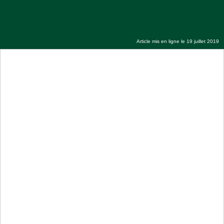
Khoutba Serigne Ahmadou Rafahi du 19
Juillet 2019
Article mis en ligne le 19 juillet 2019