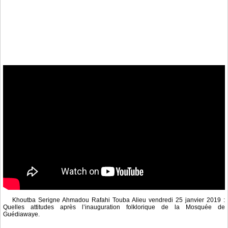
Khoutba Serigne Ahmadou Rafahi Touba Alieu vendredi 25 janvier 2019 :
Quelles attitudes après l’inauguration folklorique de la Mosquée de
Guédiawaye.