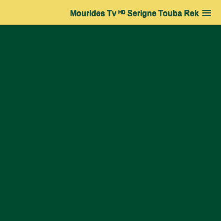
Mourides Tv ᴴᴰ Serigne Touba Rek
Accueil
➔
Actualité