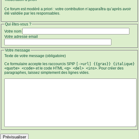
Ce forum est modéré a priori : votre contribution n’apparaîtra qu’après avoir
été validée par les responsables.
Qui êtes-vous ?
Votre nom
Votre adresse email
Votre message
Texte de votre message (obligatoire)
Ce formulaire accepte les raccourcis SPIP
[->url] {{gras}} {italique}
<quote> <code>
et le code HTML
<q> <del> <ins>
. Pour créer des
paragraphes, laissez simplement des lignes vides.