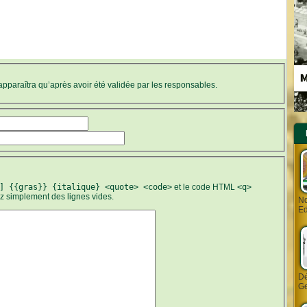
’apparaîtra qu’après avoir été validée par les responsables.
] {{gras}} {italique} <quote> <code>
et le code HTML
<q>
ez simplement des lignes vides.
Nd
Ed
Dé
Ge