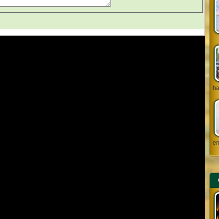
ha
en