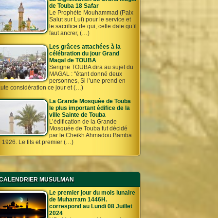
de Touba 18 Safar
Le Prophète Mouhammad (Paix
Salut sur Lui) pour le service et
le sacrifice de qui, cette date qu’il
faut ancrer, (…)
Les grâces attachées à la
célébration du jour Grand
Magal de TOUBA
Serigne TOUBA dira au sujet du
MAGAL : "étant donné deux
personnes, Si l’une prend en
ute considération ce jour et (…)
La Grande Mosquée de Touba
le plus important édifice de la
ville Sainte de Touba
L’édification de la Grande
Mosquée de Touba fut décidé
par le Cheikh Ahmadou Bamba
 1926. Le fils et premier (…)
CALENDRIER MUSULMAN
Le premier jour du mois lunaire
de Muharram 1446H.
correspond au Lundi 08 Juillet
2024