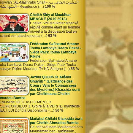
iyyah : AL-Mashrabu Shafi - الْمَشْرَبُ الصًافِي مِنَ
الْمَنْبَعِ الشًافِي - Résidence (…)
100 %
Cheikh Sidy al Moukhtar
MBACKE (2010 2018)
Cheikh Sidi Moukhtar Mbacké
réputé comme étant un homme
ouvert à la discussion tout en
fichant son attachement à (…)
63 %
Fédération Safinatoul Amane
Touba Lambaye Daara Dakar -
Siège Pack Touba Lambaye
Pikine
Fédération Safinatoul Amane
uba Lambaye Daara Dakar - Siège Pack Touba
mbaye Pikine Mourides Tv HD Serigne (…)
55 %
Jazbul Quluub ila Allâmil
Ghuyûb " (L’attirance des
Cœurs Vers le Connaisseur
des Mystères) Khassida écrit
par Cheikhouna Cheikh
hmadou Bamba
 NOM de DIEU, le CLEMENT, le
SERICORDIEUX 1. Gloire à la VERITE, manifeste
IEU], LUI Dont la Disponibilité (…)
50 %
Matlabul Chifahi Khassida écrit
par Cheikh Ahmadou Bamba
De son vrai nom Mouhamad ben
Mouhamad ben Habîballâh ,