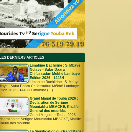
LES DERNIERS ARTICLES
Limahine Bachirine : S. Mbaye
Ndiaye - Safar Daara
Chifassuduri Mékhé Lambaye
Edition 2026 - 1448H
Limahine Bachiirine : S. Mbaye
iaye - Safar Daara Chifassuduri Mékhé Lambaye
ition 2026 - 1448H Limahine (…)
Grand Magal de Touba 2026 :
Déclaration de Serigne
Mountakha MBACKE, Khalife
General des mouride.
Grand Magal de Touba 2026 :
claration de Serigne Mountakha MBACKE, Khalife
neral des mouride.
La Signification du Grand Magal