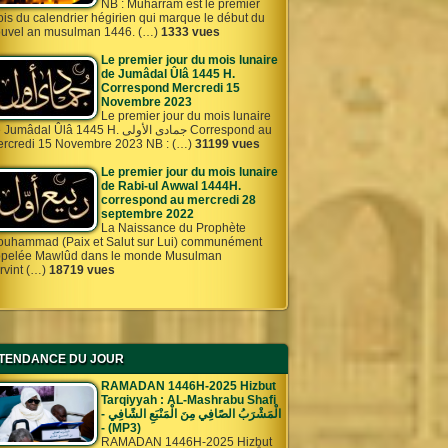
NB : Muharram est le premier
is du calendrier hégirien qui marque le début du
uvel an musulman 1446. (…)
1333 vues
Le premier jour du mois lunaire
de Jumâdal Ûlâ 1445 H.
Correspond Mercredi 15
Novembre 2023
Le premier jour du mois lunaire
umâdal Ûlâ 1445 H. جمادى الأولى Correspond au
rcredi 15 Novembre 2023 NB : (…)
31199 vues
Le premier jour du mois lunaire
de Rabi-ul Awwal 1444H.
correspond au mercredi 28
septembre 2022
La Naissance du Prophète
uhammad (Paix et Salut sur Lui) communément
pelée Mawlûd dans le monde Musulman
rvint (…)
18719 vues
TENDANCE DU JOUR
RAMADAN 1446H-2025 Hizbut
Tarqiyyah : AL-Mashrabu Shafi
- الْمَشْرَبُ الصًافِي مِنَ الْمَنْبَعِ الشًافِي
- (MP3)
RAMADAN 1446H-2025 Hizbut