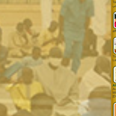
Tarq
af
To
La
A
Au
MI
[D