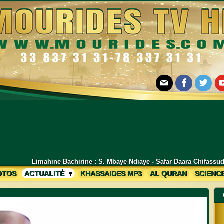
E-mail
Facebook
Twitter
Yo
 S. Mbaye Ndiaye - Safar Daara Chifassuduri Mékhé Lambaye Edition 202
OTOS
ACTUALITÉ
KHASSAIDES MP3
AL QURAN
SCIENC