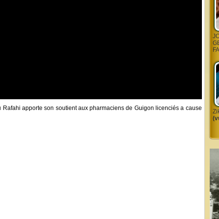
J
G
F
 Rafahi apporte son soutient aux pharmaciens de Guigon licenciés a cause
Zi
(v