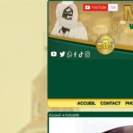
Limahine Bachirine :
ACCUEIL
CONTACT
PH
Accueil
➔
Actualité