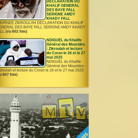
DECLARATION DU
KHALIF GENERAL
DES BAYE FALL
SERIGNE AMDY
KHADY FALL
OURNEE ZIKROULAH DECLARATION DU KHALIF
ENERAL DES BAYE FALL SERIGNE AMDY KHADY
ALL
(vu 602 fois)
NDIGUËL du Khalife
Général des Mourides
: Zikroulah et lecture
du Coran le 26 et le 27
mai 2025
NDIGUËL du Khalife
Général des Mourides :
kroulah et lecture du Coran le 26 et le 27 mai 2025
u 607 fois)