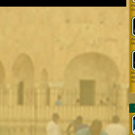
mo
no
de J
Me
Mo
ap
su