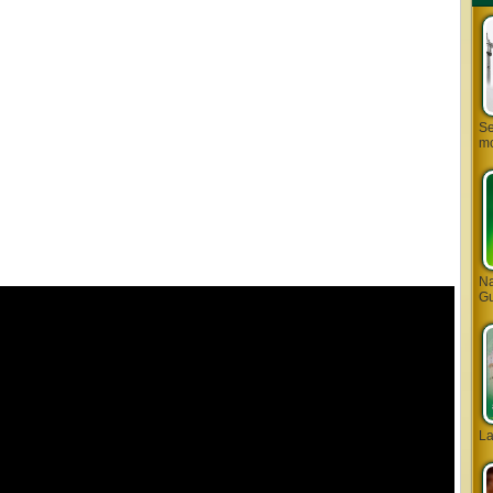
Se
mo
Na
Gu
L