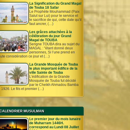
La Signification du Grand Magal
de Touba 18 Safar
Le Prophète Mouhammad (Paix
Salut sur Lui) pour le service et
le sacrifice de qui, cette date qu’il
faut ancrer, (…)
Les grâces attachées à la
célébration du jour Grand
Magal de TOUBA
Serigne TOUBA dira au sujet du
MAGAL : "étant donné deux
personnes, Si l’une prend en
ute considération ce jour et (…)
La Grande Mosquée de Touba
le plus important édifice de la
ville Sainte de Touba
L’édification de la Grande
Mosquée de Touba fut décidé
par le Cheikh Ahmadou Bamba
 1926. Le fils et premier (…)
CALENDRIER MUSULMAN
Le premier jour du mois lunaire
de Muharram 1446H.
correspond au Lundi 08 Juillet