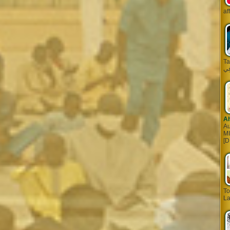
af
Tarq
A
Au
MI
[D
To
La