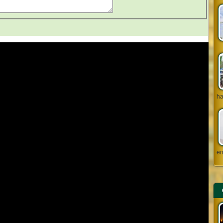
ha
en