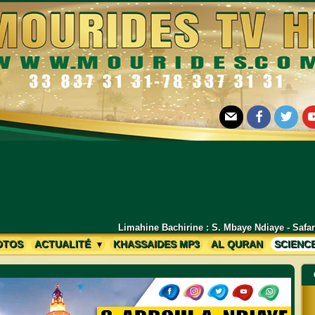
E-mail
Facebook
Twitter
Yo
ahine Bachirine : S. Mbaye Ndiaye - Safar Daara Chifassuduri Mékhé La
OTOS
ACTUALITÉ
KHASSAIDES MP3
AL QURAN
SCIENC