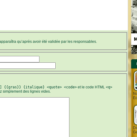
’apparaîtra qu’après avoir été validée par les responsables.
] {{gras}} {italique} <quote> <code>
et le code HTML
<q>
ez simplement des lignes vides.
Nd
Ed
Dé
Ge