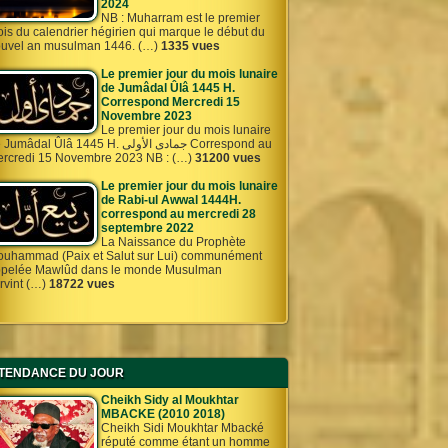
2024
NB : Muharram est le premier
is du calendrier hégirien qui marque le début du
uvel an musulman 1446. (…)
1335 vues
Le premier jour du mois lunaire
de Jumâdal Ûlâ 1445 H.
Correspond Mercredi 15
Novembre 2023
Le premier jour du mois lunaire
umâdal Ûlâ 1445 H. جمادى الأولى Correspond au
rcredi 15 Novembre 2023 NB : (…)
31200 vues
Le premier jour du mois lunaire
de Rabi-ul Awwal 1444H.
correspond au mercredi 28
septembre 2022
La Naissance du Prophète
uhammad (Paix et Salut sur Lui) communément
pelée Mawlûd dans le monde Musulman
rvint (…)
18722 vues
TENDANCE DU JOUR
Cheikh Sidy al Moukhtar
MBACKE (2010 2018)
Cheikh Sidi Moukhtar Mbacké
réputé comme étant un homme