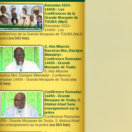
Ramadan 2024 -
1445H : Les
Conférences de la
Grande Mosquée de
TOUBA (Mp3)
Ramadan 2024 -
1445H : Les
nférences de la Grande Mosquée de TOUBA (Mp3)
aylist
(vu 543 fois)
S. Abo Mbacke
Bassirou Mor, Diarigne
Mbindefyi -
Conférence Ramadan
1445h - Grande
Mosquée de Touba
S. Abo Mbacke
ssirou Mor, Diarigne Mbindefyi - Conférence
madan 1445h - Grande Mosquée de Touba
(vu
0 fois)
Conférence Ramadan
1445h - Grande
Mosquee de Touba, S.
Abdoul Ahad Sane
enseignement sur la
prière
Conférence Ramadan
45h - Grande Mosquee de Touba, S. Abdoul Ahad
ne enseignement sur la prière
(vu 503 fois)