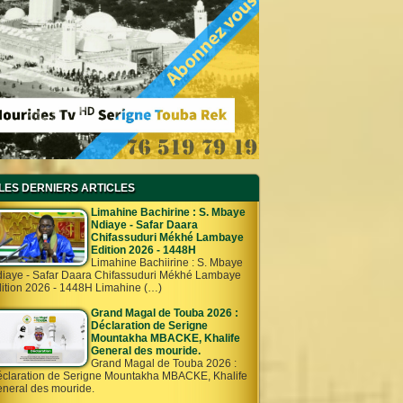
LES DERNIERS ARTICLES
Limahine Bachirine : S. Mbaye
Ndiaye - Safar Daara
Chifassuduri Mékhé Lambaye
Edition 2026 - 1448H
Limahine Bachiirine : S. Mbaye
iaye - Safar Daara Chifassuduri Mékhé Lambaye
ition 2026 - 1448H Limahine (…)
Grand Magal de Touba 2026 :
Déclaration de Serigne
Mountakha MBACKE, Khalife
General des mouride.
Grand Magal de Touba 2026 :
claration de Serigne Mountakha MBACKE, Khalife
neral des mouride.