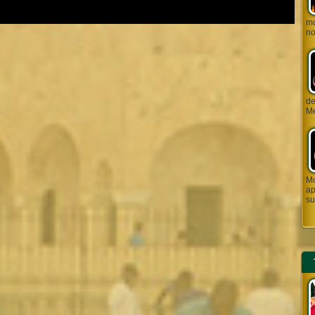
mo
no
de J
Me
Mo
ap
su