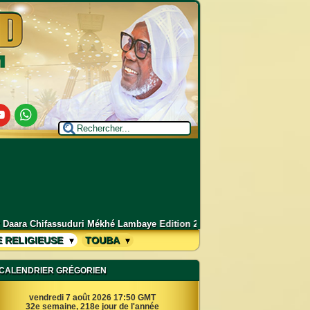
utube
Whatsapp
mbaye Edition 2026 - 1448H
–
Grand Magal de Touba 2026 : Déclaration
E RELIGIEUSE
TOUBA
CALENDRIER GRÉGORIEN
vendredi 7 août 2026 17:50 GMT
32e semaine, 218e jour de l'année