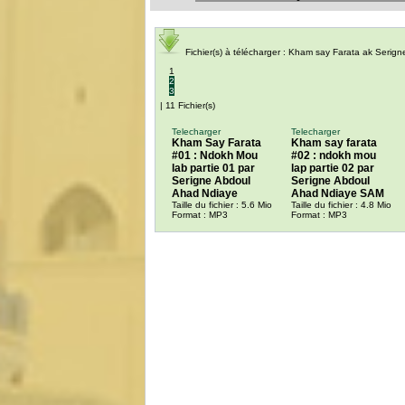
Fichier(s) à télécharger : Kham say Farata ak Serig
1
2
3
| 11 Fichier(s)
Telecharger
Telecharger
Kham Say Farata
Kham say farata
#01 : Ndokh Mou
#02 : ndokh mou
lab partie 01 par
lap partie 02 par
Serigne Abdoul
Serigne Abdoul
Ahad Ndiaye
Ahad Ndiaye SAM
Taille du fichier : 5.6 Mio
Taille du fichier : 4.8 Mio
Format : MP3
Format : MP3