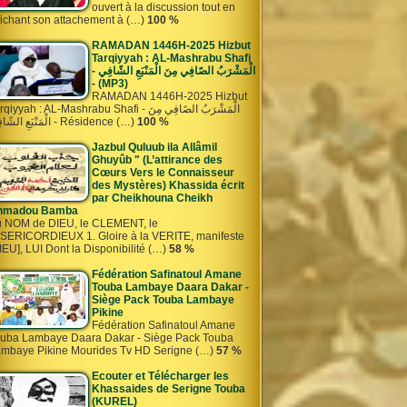
ouvert à la discussion tout en
fichant son attachement à (…)
100 %
RAMADAN 1446H-2025 Hizbut
Tarqiyyah : AL-Mashrabu Shafi
- الْمَشْرَبُ الصًافِي مِنَ الْمَنْبَعِ الشًافِي
- (MP3)
RAMADAN 1446H-2025 Hizbut
iyyah : AL-Mashrabu Shafi - الْمَشْرَبُ الصًافِي مِنَ
الْمَنْبَعِ الشًافِي - Résidence (…)
100 %
Jazbul Quluub ila Allâmil
Ghuyûb " (L’attirance des
Cœurs Vers le Connaisseur
des Mystères) Khassida écrit
par Cheikhouna Cheikh
hmadou Bamba
 NOM de DIEU, le CLEMENT, le
SERICORDIEUX 1. Gloire à la VERITE, manifeste
IEU], LUI Dont la Disponibilité (…)
58 %
Fédération Safinatoul Amane
Touba Lambaye Daara Dakar -
Siège Pack Touba Lambaye
Pikine
Fédération Safinatoul Amane
uba Lambaye Daara Dakar - Siège Pack Touba
mbaye Pikine Mourides Tv HD Serigne (…)
57 %
Ecouter et Télécharger les
Khassaides de Serigne Touba
(KUREL)