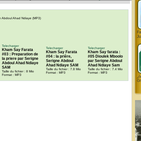
ne Abdoul Ahad Ndiaye (MP3)
Fatwa فتوى Consult
Ju
Telecharger
Telecharger
Telecharger
Kham Say Farata
Kham Say Farata
Kham Say farata :
#03 : Preparation de
#04 : la prière,
#05 Dioulek Mboolo
la priere par Serigne
Serigne Abdoul
par Serigne Abdoul
Abdoul Ahad Ndiaye
Ahad Ndiaye SAM
Ahad Ndiaye Sam
SAM
Taille du fichier : 7.8 Mio
Taille du fichier : 7.4 Mio
Taille du fichier : 8 Mio
Format : MP3
Format : MP3
Format : MP3
جذبةالصّغار 
G