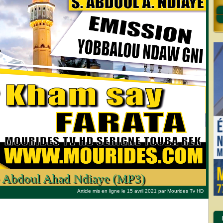
e Abdoul Ahad Ndiaye (MP3)
Article mis en ligne le 15 avril 2021 par
Mourides Tv HD