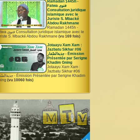
Ramadan 1445h -
Fatwa فتوى
Consultation juridique
islamique avec le
Juriste S. Mbacké
Abdou Rakhmane
Ramadan 1445h -
ation juridique islamique avec le
riste S. Mbacké Abdou Rakhmane
(vu 169 fois)
Jotaayu Xam Xam :
Jazbatu Sikhar #06
جذبةالصّغار - Émission
Présentée par Serigne
Khadim Gning
Jotaayu Xam Xam :
Jazbatu Sikhar #06
- Émission Présentée par Serigne Khadim
ning
(vu 10060 fois)