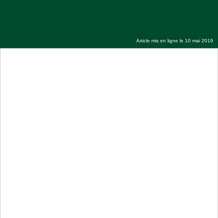
Jotayou koor numéro 4 avec Serigne
Mountakha Seck (Académie minane)
Article mis en ligne le 10 mai 2019