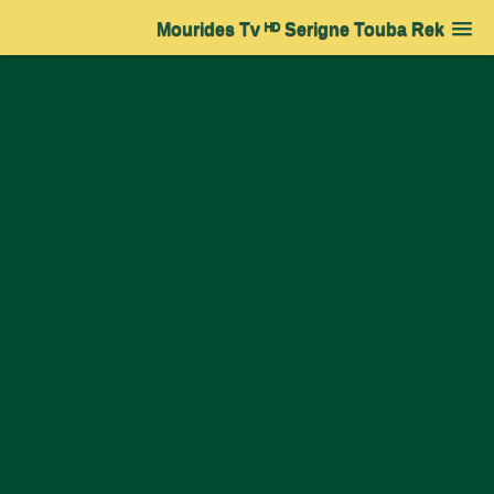
Mourides Tv ᴴᴰ Serigne Touba Rek
Accueil
➔
Actualité