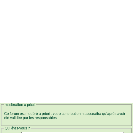
modération a priori
Ce forum est modéré a priori : votre contribution n’apparaîtra qu’après avoir
été validée par les responsables.
Qui êtes-vous ?