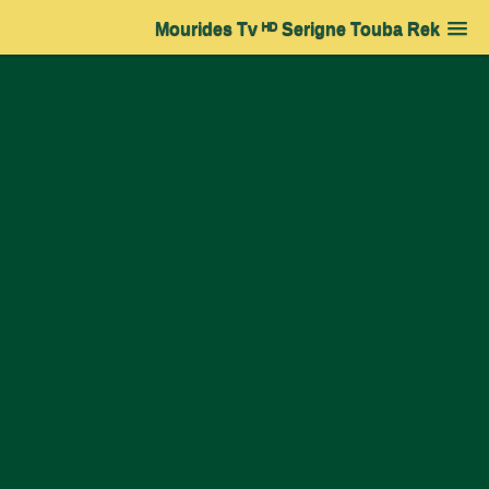
Mourides Tv ᴴᴰ Serigne Touba Rek
Accueil
➔
Actualité