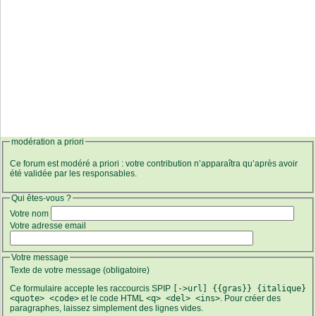
modération a priori
Ce forum est modéré a priori : votre contribution n’apparaîtra qu’après avoir
été validée par les responsables.
Qui êtes-vous ?
Votre nom
Votre adresse email
Votre message
Texte de votre message (obligatoire)
Ce formulaire accepte les raccourcis SPIP
[->url] {{gras}} {italique}
<quote> <code>
et le code HTML
<q> <del> <ins>
. Pour créer des
paragraphes, laissez simplement des lignes vides.