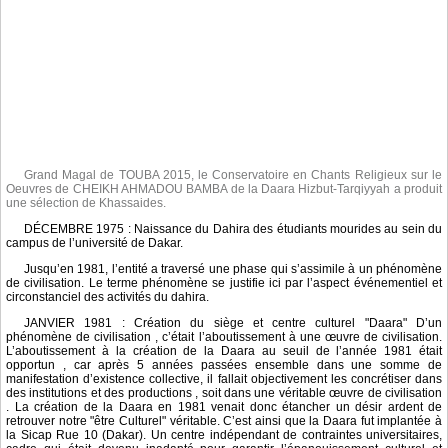
Grand Magal de TOUBA 2015, le Conservatoire en Chants Religieux sur le
Oeuvres de CHEIKH AHMADOU BAMBA de la Daara Hizbut-Tarqiyyah a produit
une sélection de Khassaides.
DÉCEMBRE 1975 : Naissance du Dahira des étudiants mourides au sein du
campus de l’université de Dakar.
Jusqu’en 1981, l’entité a traversé une phase qui s’assimile à un phénomène
de civilisation. Le terme phénomène se justifie ici par l’aspect événementiel et
circonstanciel des activités du dahira.
JANVIER 1981 : Création du siège et centre culturel "Daara" D’un
phénomène de civilisation , c’était l’aboutissement à une œuvre de civilisation.
L’aboutissement à la création de la Daara au seuil de l’année 1981 était
opportun , car après 5 années passées ensemble dans une somme de
manifestation d’existence collective, il fallait objectivement les concrétiser dans
des institutions et des productions , soit dans une véritable œuvre de civilisation
. La création de la Daara en 1981 venait donc étancher un désir ardent de
retrouver notre "être Culturel" véritable. C’est ainsi que la Daara fut implantée à
la Sicap Rue 10 (Dakar). Un centre indépendant de contraintes universitaires,