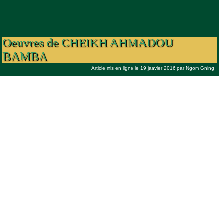
Grand Magal de TOUBA 2015, le
Conservatoire de Hizbut-Tarqiyyah sur les
Oeuvres de CHEIKH AHMADOU
BAMBA
Article mis en ligne le 19 janvier 2016 par
Ngom Gning