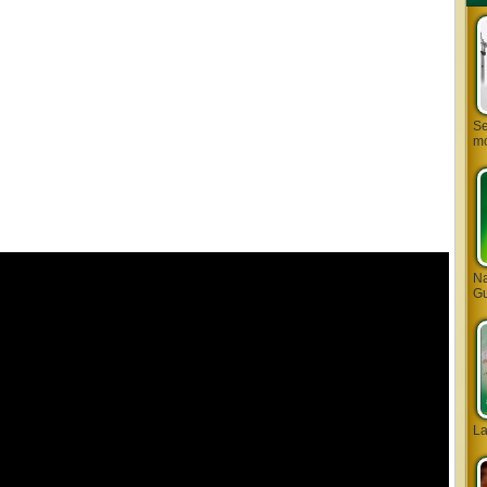
Se
mo
Na
Gu
L