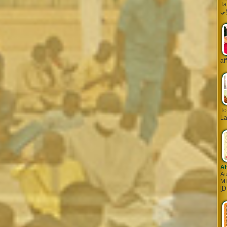
Tarq
af
To
La
A
Au
MI
[D