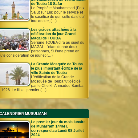
de Touba 18 Safar
Le Prophète Mouhammad (Paix
Salut sur Lui) pour le service et
le sacrifice de qui, cette date qu’il
faut ancrer, (…)
Les grâces attachées à la
célébration du jour Grand
Magal de TOUBA
Serigne TOUBA dira au sujet du
MAGAL : "étant donné deux
personnes, Si l’une prend en
ute considération ce jour et (…)
La Grande Mosquée de Touba
le plus important édifice de la
ville Sainte de Touba
L’édification de la Grande
Mosquée de Touba fut décidé
par le Cheikh Ahmadou Bamba
 1926. Le fils et premier (…)
CALENDRIER MUSULMAN
Le premier jour du mois lunaire
de Muharram 1446H.
correspond au Lundi 08 Juillet
2024