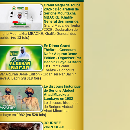
Grand Magal de Touba
2026 : Déclaration de
Serigne Mountakha
MBACKE, Khalife
General des mouride.
Grand Magal de Touba
2026 : Déclaration de
rigne Mountakha MBACKE, Khalife General des
uride.
(vu 13 fois)
En Direct Grand
Théâtre - Concours
Nafar Alquran 3eme
Edition - Organiser Par
Bachir Gueye Al Badri
En Direct Grand
Théâtre - Concours
far Alquran 3eme Edition - Organiser Par Bachir
eye Al Badri
(vu 318 fois)
Le discours historique
de Serigne Abdoul
Ahad Mbacke a
Lambaye en 1982
Le discours historique
de Serigne Abdoul
Ahad Mbacke a
ambaye en 1982
(vu 528 fois)
JOURNEE
ZIKROULAH