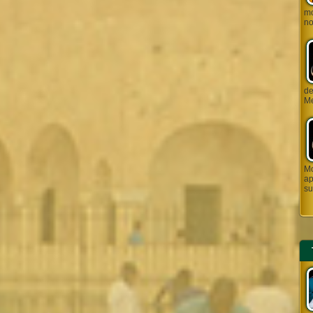
mo
no
de J
Me
Mo
ap
su