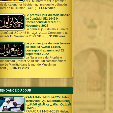
NB : Muharram est le premier
is du calendrier hégirien qui marque le début du
uvel an musulman 1446. (…)
1332 vues
Le premier jour du mois lunaire
de Jumâdal Ûlâ 1445 H.
Correspond Mercredi 15
Novembre 2023
Le premier jour du mois lunaire
umâdal Ûlâ 1445 H. جمادى الأولى Correspond au
rcredi 15 Novembre 2023 NB : (…)
31198 vues
Le premier jour du mois lunaire
de Rabi-ul Awwal 1444H.
correspond au mercredi 28
septembre 2022
La Naissance du Prophète
uhammad (Paix et Salut sur Lui) communément
pelée Mawlûd dans le monde Musulman
rvint (…)
18719 vues
TENDANCE DU JOUR
RAMADAN 1446H-2025 Hizbut
Tarqiyyah : AL-Mashrabu Shafi
- الْمَشْرَبُ الصًافِي مِنَ الْمَنْبَعِ الشًافِي
- (MP3)
RAMADAN 1446H-2025 Hizbut