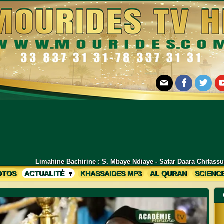
E-mail
Facebook
Twitter
Yo
 S. Mbaye Ndiaye - Safar Daara Chifassuduri Mékhé Lambaye Edition 202
OTOS
ACTUALITÉ
KHASSAIDES MP3
AL QURAN
SCIENC