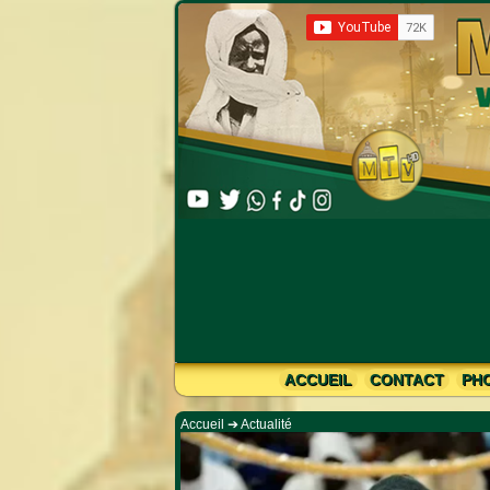
Limahine Bachirine :
ACCUEIL
CONTACT
PH
Accueil
➔
Actualité