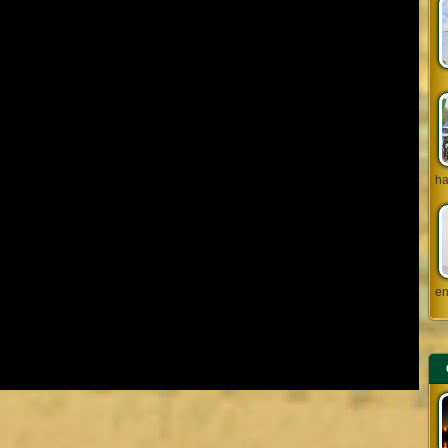
ha
en