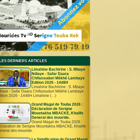
LES DERNIERS ARTICLES
Limahine Bachirine : S. Mbaye
Ndiaye - Safar Daara
Chifassuduri Mékhé Lambaye
Edition 2026 - 1448H
Limahine Bachiirine : S. Mbaye
iaye - Safar Daara Chifassuduri Mékhé Lambaye
ition 2026 - 1448H Limahine (…)
Grand Magal de Touba 2026 :
Déclaration de Serigne
Mountakha MBACKE, Khalife
General des mouride.
Grand Magal de Touba 2026 :
claration de Serigne Mountakha MBACKE, Khalife
neral des mouride.
La Signification du Grand Magal