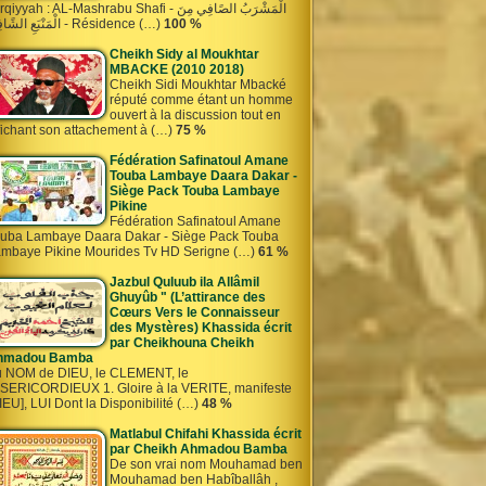
iyyah : AL-Mashrabu Shafi - الْمَشْرَبُ الصًافِي مِنَ
الْمَنْبَعِ الشًافِي - Résidence (…)
100 %
Cheikh Sidy al Moukhtar
MBACKE (2010 2018)
Cheikh Sidi Moukhtar Mbacké
réputé comme étant un homme
ouvert à la discussion tout en
fichant son attachement à (…)
75 %
Fédération Safinatoul Amane
Touba Lambaye Daara Dakar -
Siège Pack Touba Lambaye
Pikine
Fédération Safinatoul Amane
uba Lambaye Daara Dakar - Siège Pack Touba
mbaye Pikine Mourides Tv HD Serigne (…)
61 %
Jazbul Quluub ila Allâmil
Ghuyûb " (L’attirance des
Cœurs Vers le Connaisseur
des Mystères) Khassida écrit
par Cheikhouna Cheikh
hmadou Bamba
 NOM de DIEU, le CLEMENT, le
SERICORDIEUX 1. Gloire à la VERITE, manifeste
IEU], LUI Dont la Disponibilité (…)
48 %
Matlabul Chifahi Khassida écrit
par Cheikh Ahmadou Bamba
De son vrai nom Mouhamad ben
Mouhamad ben Habîballâh ,