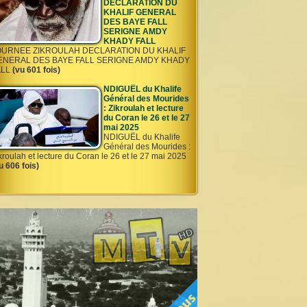
DECLARATION DU
KHALIF GENERAL
DES BAYE FALL
SERIGNE AMDY
KHADY FALL
OURNEE ZIKROULAH DECLARATION DU KHALIF
ENERAL DES BAYE FALL SERIGNE AMDY KHADY
ALL
(vu 601 fois)
NDIGUËL du Khalife
Général des Mourides
: Zikroulah et lecture
du Coran le 26 et le 27
mai 2025
NDIGUËL du Khalife
Général des Mourides :
kroulah et lecture du Coran le 26 et le 27 mai 2025
u 606 fois)