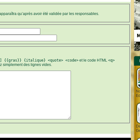
’apparaîtra qu’après avoir été validée par les responsables.
] {{gras}} {italique} <quote> <code>
et le code HTML
<q>
ez simplement des lignes vides.
Nd
Ed
Dé
Ge