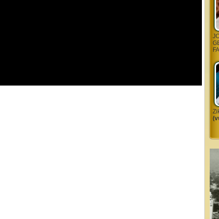
J
G
F
Zi
(v