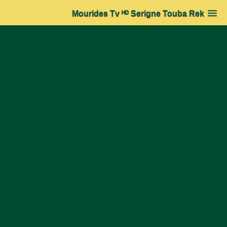
Mourides Tv ᴴᴰ Serigne Touba Rek
Accueil
➔
Actualité