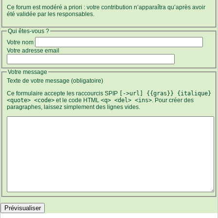
Ce forum est modéré a priori : votre contribution n’apparaîtra qu’après avoir
été validée par les responsables.
Qui êtes-vous ?
Votre nom
Votre adresse email
Votre message
Texte de votre message (obligatoire)
Ce formulaire accepte les raccourcis SPIP
[->url] {{gras}} {italique}
<quote> <code>
et le code HTML
<q> <del> <ins>
. Pour créer des
paragraphes, laissez simplement des lignes vides.