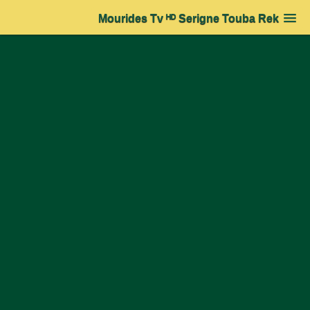
Mourides Tv ᴴᴰ Serigne Touba Rek
Accueil
➔
Actualité