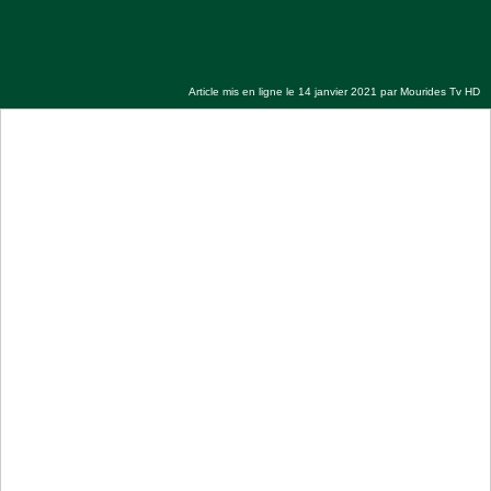
Emission : Nahju Qadâ il Hâjd - La voie de
la...
Article mis en ligne le 14 janvier 2021 par
Mourides Tv HD