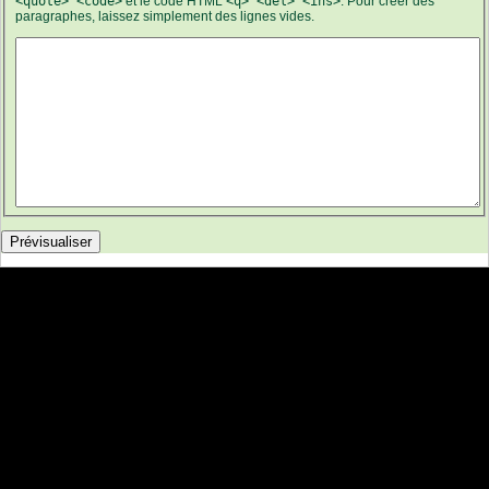
<quote> <code>
et le code HTML
<q> <del> <ins>
. Pour créer des
paragraphes, laissez simplement des lignes vides.