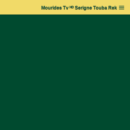
Mourides Tv ᴴᴰ Serigne Touba Rek
Accueil
➔
Actualité