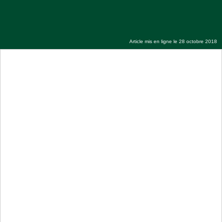
Démarrage des séances de lecture du Saint
Coran du Grand Magal de Touba
Article mis en ligne le 28 octobre 2018