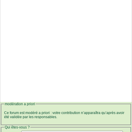
modération a priori
Ce forum est modéré a priori : votre contribution n’apparaîtra qu’après avoir
été validée par les responsables.
Qui êtes-vous ?