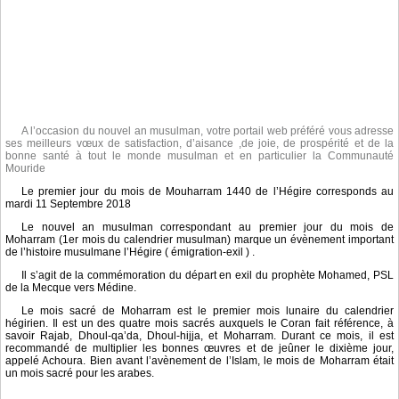
A l’occasion du nouvel an musulman, votre portail web préféré vous adresse
ses meilleurs vœux de satisfaction, d’aisance ,de joie, de prospérité et de la
bonne santé à tout le monde musulman et en particulier la Communauté
Mouride
Le premier jour du mois de Mouharram 1440 de l’Hégire corresponds au
mardi 11 Septembre 2018
Le nouvel an musulman correspondant au premier jour du mois de
Moharram (1er mois du calendrier musulman) marque un évènement important
de l’histoire musulmane l’Hégire ( émigration-exil ) .
Il s’agit de la commémoration du départ en exil du prophète Mohamed, PSL
de la Mecque vers Médine.
Le mois sacré de Moharram est le premier mois lunaire du calendrier
hégirien. Il est un des quatre mois sacrés auxquels le Coran fait référence, à
savoir Rajab, Dhoul-qa’da, Dhoul-hijja, et Moharram. Durant ce mois, il est
recommandé de multiplier les bonnes œuvres et de jeûner le dixième jour,
appelé Achoura. Bien avant l’avènement de l’Islam, le mois de Moharram était
un mois sacré pour les arabes.