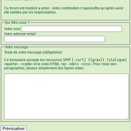
Ce forum est modéré a priori : votre contribution n’apparaîtra qu’après avoir
été validée par les responsables.
Qui êtes-vous ?
Votre nom
Votre adresse email
Votre message
Texte de votre message (obligatoire)
Ce formulaire accepte les raccourcis SPIP
[->url] {{gras}} {italique}
<quote> <code>
et le code HTML
<q> <del> <ins>
. Pour créer des
paragraphes, laissez simplement des lignes vides.