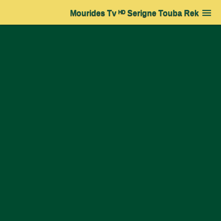
Mourides Tv ᴴᴰ Serigne Touba Rek
Accueil
➔
Actualité