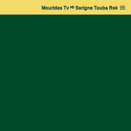
Mourides Tv ᴴᴰ Serigne Touba Rek
Accueil
➔
Actualité