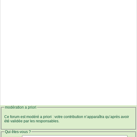
modération a priori
Ce forum est modéré a priori : votre contribution n’apparaîtra qu’après avoir
été validée par les responsables.
Qui êtes-vous ?