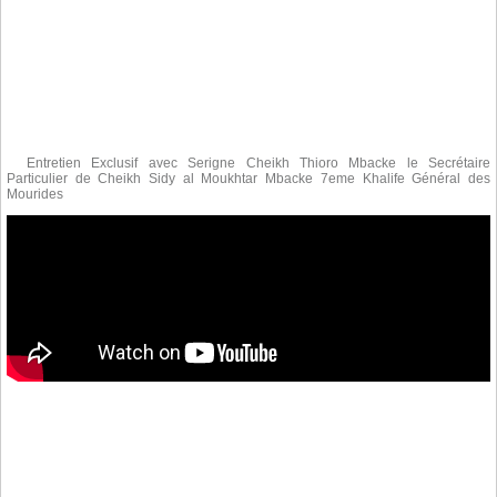
Entretien Exclusif avec Serigne Cheikh Thioro Mbacke le Secrétaire
Particulier de Cheikh Sidy al Moukhtar Mbacke 7eme Khalife Général des
Mourides