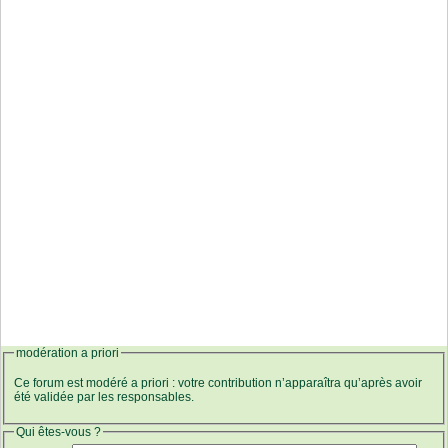
modération a priori
Ce forum est modéré a priori : votre contribution n’apparaîtra qu’après avoir
été validée par les responsables.
Qui êtes-vous ?