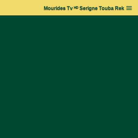
Mourides Tv ᴴᴰ Serigne Touba Rek
Accueil
➔
Actualité