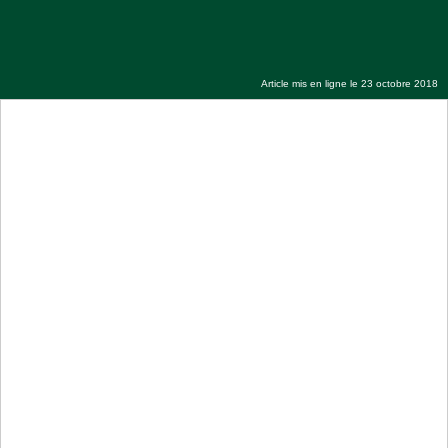
18 Safar 1440H : le journal du Magal
Mardi 23 Octobre Elhadji fallou Syll
Article mis en ligne le 23 octobre 2018